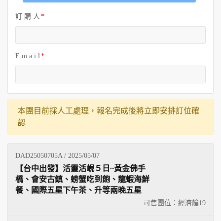
訂 購 人
E m a i l
本團目前採人工處理，報名完成後將立即安排訂位確
認
DAD25050705A / 2025/05/07
【台中出發】活靈活峴５日~黃金佛手
橋、會安古鎮、螃蟹吃到飽、龍蝦海鮮
餐、國際五星下午茶、升等兩晚五星
可售團位：經濟艙
19