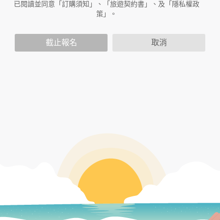
已閱讀並同意「訂購須知」、「旅遊契約書」、及「隱私權政
放連結的廠商也可能蒐集您個人的資料。對於您主動提供的個
策」。
人資訊，這些廣告廠商或連結網站有其個別的隱私權保護政
策，其資料處理措施不適用於本公司隱私權保護政策。
您個人在本網站上的聊天室或討論區中任意公開個人資料的行
截止報名
取消
為，在非經加密的保護下，亦不適用於本公司隱私權保護政
策。
資料的蒐集與使用方式:
為了在本網站提供您最佳的互動性服務，可能會請您提供相關
個人的資料，其範圍如下：
本網站在您使用服務信箱、問卷調查等互動性功能時，會保留
您所提供的姓名、電子郵件地址、聯絡方式及使用時間等。
於一般瀏覽時，伺服器會自行記錄相關行徑，包括您使用連線
設備的 IP 位址、使用時間、使用的瀏覽器、瀏覽及點選資料記
錄等，做為我們增進網站服務的參考依據，此記錄為內部應
用，決不對外公布。
為提供精確的服務，我們會將收集的問卷調查內容進行統計與
分析，分析結果之統計數據或說明文字呈現，除供內部研究
外，我們會視需要公佈統計數據及說明文字，但不涉及特定個
人之資料。
除非取得您的同意或其他法令之特別規定，本網站絕不會將您
的個人資料揭露予第三人或使用於蒐集目的以外之其他用途。