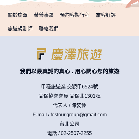
在您於本網站註冊帳號、使用本網站相關產品、服務、活動或
贈獎時，本網站會收集您的個人識別資料，本網站也可以從商
關於慶澤
榮譽事蹟
預約客製行程
旅客好評
業夥伴處取得個人資料。
當客戶在本網站註冊時，我們會取得您的姓名、電話、住址、
旅遊規劃師
聯絡我們
身份證字號、電子郵件、出生日期、性別、行業等相關資料，
當您註冊成功，並登入使用我們的服務後，我們即取得您的資
料。註冊時，本網站取得您的姓名、電話、住址、身份證字
號、電子郵件、出生日期、性別、行業等相關資料，當您註冊
成功，並登入使用我們的服務後，本網站即取得您的資料。
其他除了上述，會保留您在上網瀏覽或查詢時，伺服器自行產
生的相關記錄，包括您使用連線設備的 IP 位址、使用時間、使
我們以最真誠的真心 . 用心關心您的旅遊
用的瀏覽器、瀏覽及點選資料紀錄等。本網站會對個別連線者
的瀏覽器予以標示，歸納使用者瀏覽器在本網站內部所瀏覽的
網頁，除非您願意告知您的個人資料，否則本網站不會也無法
甲種旅遊業 交觀甲6524號
將此項記錄和您對應。請您注意，在本網站網刊登廣告之廠
品保協會會員 品保北1301號
商，或與連結本網站，也可能蒐集您個人的資料。對於您主動
提供的個人資訊，這些廣告廠商、或連結網站有其個別的私權
代表人 / 陳姿伶
保護政策，其資料處理措施不適用本網站隱私權保護政策，本
E-mail /
festour.group@gmail.com
公司不負任何連帶責任。
本網站將在事前或註冊登錄取得您的同意後，傳送商業性資料
台北公司
或電子郵件給您。本公司除了在該資料或電子郵件上註明是由
電話 / 02-2507-2255
本公司發送，也會在該資料或電子郵件上提供您能隨時停止接