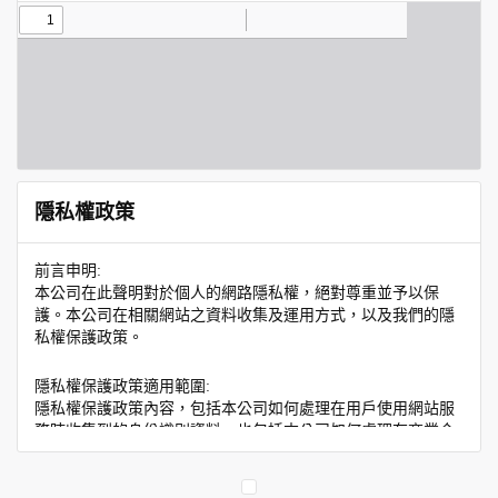
隱私權政策
前言申明:
本公司在此聲明對於個人的網路隱私權，絕對尊重並予以保
護。本公司在相關網站之資料收集及運用方式，以及我們的隱
私權保護政策。
隱私權保護政策適用範圍:
隱私權保護政策內容，包括本公司如何處理在用戶使用網站服
務時收集到的身份識別資料，也包括本公司如何處理在商業合
作與本公司合作時分享的任何身份識別資料。隱私權保護政策
不適用於本公司以外的公司或網站群，與非本站所僱用或管理
人員。例如您透過本公司旗下網站上的廣告廠商連結，這些置