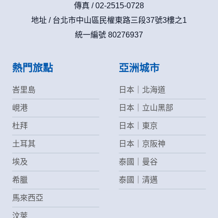
收這些資料或電子郵件的方法及說明。
傳真 / 02-2515-0728
地址 / 台北市中山區民權東路三段37號3樓之1
資料使用:
統一編號 80276937
本公司不會向任何人出售或出借您的個人識別資料。
在以下情況下， 本公司會向其他人士或公司提供您的個人識別
資料：
1.遵守法令或政府機關的要求；或我們發覺您在網站上的行為
熱門旅點
亞洲城市
違反本公司旗下網站的會員條款或產品、服務的特定使用指
南。
峇里島
日本｜北海道
2.為了保護使用者個人隱私，我們無法為您查詢其他使用者的
帳號資料。若您有相關法律上問題需查閱他人資料時，請務必
峴港
日本｜立山黑部
向警政單位提出告訴，我們將全力配合警政單位調查並提供所
有相關資料，以協助調查及破案！
杜拜
日本｜東京
土耳其
日本｜京阪神
自我保護措施:
請妥善保管您在本公司及相關企業伙伴網站的帳號、密碼或個
埃及
泰國｜曼谷
人資料，不要將任何資料、密碼提供給任何人。並在您使用完
本公司相關企業伙伴網站所提供的服務後，務必記得登出帳戶
希臘
泰國｜清邁
或關閉網頁瀏覽器，以防止他人讀取您的個人資料。
倘若您發現有任何非經授權的第三者使用您的帳號進行任何詢
馬來西亞
問或訂購時，請立即通知本站。
汶萊