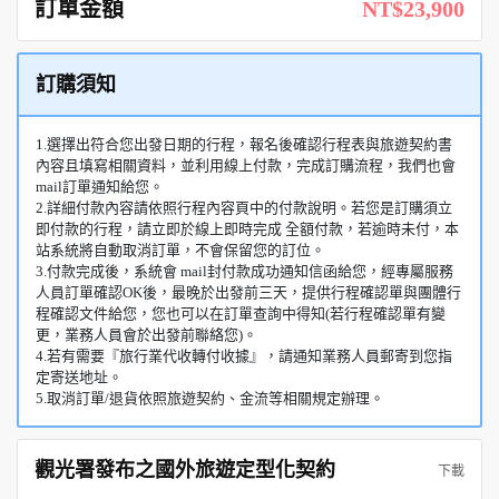
訂單金額
NT$23,900
訂購須知
1.選擇出符合您出發日期的行程，報名後確認行程表與旅遊契約書
內容且填寫相關資料，並利用線上付款，完成訂購流程，我們也會
mail訂單通知給您。
2.詳細付款內容請依照行程內容頁中的付款說明。若您是訂購須立
即付款的行程，請立即於線上即時完成 全額付款，若逾時未付，本
站系統將自動取消訂單，不會保留您的訂位。
3.付款完成後，系統會 mail封付款成功通知信函給您，經專屬服務
人員訂單確認OK後，最晚於出發前三天，提供行程確認單與團體行
程確認文件給您，您也可以在訂單查詢中得知(若行程確認單有變
更，業務人員會於出發前聯絡您)。
4.若有需要『旅行業代收轉付收據』，請通知業務人員郵寄到您指
定寄送地址。
5.取消訂單/退貨依照旅遊契約、金流等相關規定辦理。
觀光署發布之國外旅遊定型化契約
下載