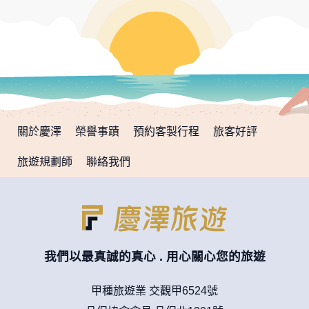
用，決不對外公布。
為提供精確的服務，我們會將收集的問卷調查內容進行統計與
分析，分析結果之統計數據或說明文字呈現，除供內部研究
外，我們會視需要公佈統計數據及說明文字，但不涉及特定個
人之資料。
除非取得您的同意或其他法令之特別規定，本網站絕不會將您
的個人資料揭露予第三人或使用於蒐集目的以外之其他用途。
在您於本網站註冊帳號、使用本網站相關產品、服務、活動或
贈獎時，本網站會收集您的個人識別資料，本網站也可以從商
關於慶澤
榮譽事蹟
預約客製行程
旅客好評
業夥伴處取得個人資料。
當客戶在本網站註冊時，我們會取得您的姓名、電話、住址、
旅遊規劃師
聯絡我們
身份證字號、電子郵件、出生日期、性別、行業等相關資料，
當您註冊成功，並登入使用我們的服務後，我們即取得您的資
料。註冊時，本網站取得您的姓名、電話、住址、身份證字
號、電子郵件、出生日期、性別、行業等相關資料，當您註冊
成功，並登入使用我們的服務後，本網站即取得您的資料。
其他除了上述，會保留您在上網瀏覽或查詢時，伺服器自行產
生的相關記錄，包括您使用連線設備的 IP 位址、使用時間、使
我們以最真誠的真心 . 用心關心您的旅遊
用的瀏覽器、瀏覽及點選資料紀錄等。本網站會對個別連線者
的瀏覽器予以標示，歸納使用者瀏覽器在本網站內部所瀏覽的
網頁，除非您願意告知您的個人資料，否則本網站不會也無法
甲種旅遊業 交觀甲6524號
將此項記錄和您對應。請您注意，在本網站網刊登廣告之廠