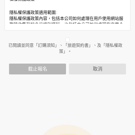
隱私權保護政策適用範圍:
隱私權保護政策內容，包括本公司如何處理在用戶使用網站服
務時收集到的身份識別資料，也包括本公司如何處理在商業合
作與本公司合作時分享的任何身份識別資料。隱私權保護政策
不適用於本公司以外的公司或網站群，與非本站所僱用或管理
人員。例如您透過本公司旗下網站上的廣告廠商連結，這些置
已閱讀並同意「訂購須知」、「旅遊契約書」、及「隱私權政
放連結的廠商也可能蒐集您個人的資料。對於您主動提供的個
策」。
人資訊，這些廣告廠商或連結網站有其個別的隱私權保護政
策，其資料處理措施不適用於本公司隱私權保護政策。
您個人在本網站上的聊天室或討論區中任意公開個人資料的行
截止報名
取消
為，在非經加密的保護下，亦不適用於本公司隱私權保護政
策。
資料的蒐集與使用方式:
為了在本網站提供您最佳的互動性服務，可能會請您提供相關
個人的資料，其範圍如下：
本網站在您使用服務信箱、問卷調查等互動性功能時，會保留
您所提供的姓名、電子郵件地址、聯絡方式及使用時間等。
於一般瀏覽時，伺服器會自行記錄相關行徑，包括您使用連線
設備的 IP 位址、使用時間、使用的瀏覽器、瀏覽及點選資料記
錄等，做為我們增進網站服務的參考依據，此記錄為內部應