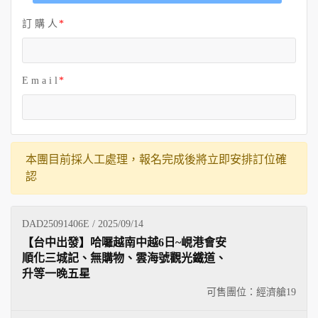
訂 購 人
E m a i l
本團目前採人工處理，報名完成後將立即安排訂位確
認
DAD25091406E / 2025/09/14
【台中出發】哈囉越南中越6日~峴港會安
順化三城記、無購物、雲海號觀光鐵道、
升等一晚五星
可售團位：經濟艙
19