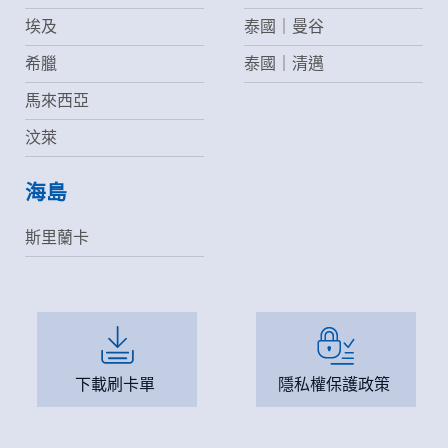
請妥善保管您在本公司及相關企業伙伴網站的帳號、密碼或個
埃及
泰國｜曼谷
人資料，不要將任何資料、密碼提供給任何人。並在您使用完
本公司相關企業伙伴網站所提供的服務後，務必記得登出帳戶
希臘
泰國｜清邁
或關閉網頁瀏覽器，以防止他人讀取您的個人資料。
倘若您發現有任何非經授權的第三者使用您的帳號進行任何詢
馬來西亞
問或訂購時，請立即通知本站。
汶萊
海島
斯里蘭卡
下載刷卡單
隱私權保護政策