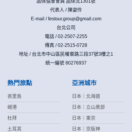
品保協會會員 品保北1301號
商，或與連結本網站，也可能蒐集您個人的資料。對於您主動
提供的個人資訊，這些廣告廠商、或連結網站有其個別的私權
代表人 / 陳姿伶
保護政策，其資料處理措施不適用本網站隱私權保護政策，本
E-mail /
festour.group@gmail.com
公司不負任何連帶責任。
本網站將在事前或註冊登錄取得您的同意後，傳送商業性資料
台北公司
或電子郵件給您。本公司除了在該資料或電子郵件上註明是由
電話 / 02-2507-2255
本公司發送，也會在該資料或電子郵件上提供您能隨時停止接
收這些資料或電子郵件的方法及說明。
傳真 / 02-2515-0728
地址 / 台北市中山區民權東路三段37號3樓之1
資料使用:
統一編號 80276937
本公司不會向任何人出售或出借您的個人識別資料。
在以下情況下， 本公司會向其他人士或公司提供您的個人識別
資料：
1.遵守法令或政府機關的要求；或我們發覺您在網站上的行為
熱門旅點
亞洲城市
違反本公司旗下網站的會員條款或產品、服務的特定使用指
南。
峇里島
日本｜北海道
2.為了保護使用者個人隱私，我們無法為您查詢其他使用者的
帳號資料。若您有相關法律上問題需查閱他人資料時，請務必
峴港
日本｜立山黑部
向警政單位提出告訴，我們將全力配合警政單位調查並提供所
有相關資料，以協助調查及破案！
杜拜
日本｜東京
土耳其
日本｜京阪神
自我保護措施: