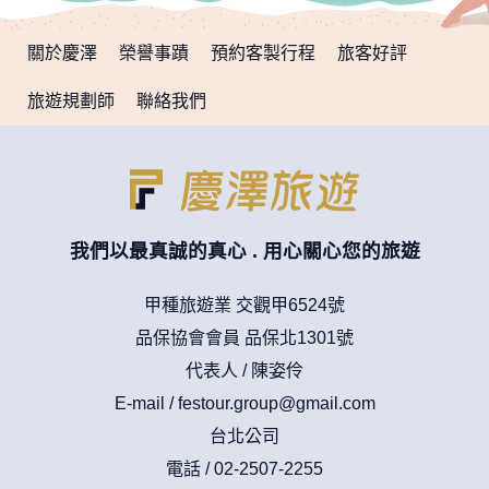
在您於本網站註冊帳號、使用本網站相關產品、服務、活動或
贈獎時，本網站會收集您的個人識別資料，本網站也可以從商
關於慶澤
榮譽事蹟
預約客製行程
旅客好評
業夥伴處取得個人資料。
當客戶在本網站註冊時，我們會取得您的姓名、電話、住址、
旅遊規劃師
聯絡我們
身份證字號、電子郵件、出生日期、性別、行業等相關資料，
當您註冊成功，並登入使用我們的服務後，我們即取得您的資
料。註冊時，本網站取得您的姓名、電話、住址、身份證字
號、電子郵件、出生日期、性別、行業等相關資料，當您註冊
成功，並登入使用我們的服務後，本網站即取得您的資料。
其他除了上述，會保留您在上網瀏覽或查詢時，伺服器自行產
生的相關記錄，包括您使用連線設備的 IP 位址、使用時間、使
我們以最真誠的真心 . 用心關心您的旅遊
用的瀏覽器、瀏覽及點選資料紀錄等。本網站會對個別連線者
的瀏覽器予以標示，歸納使用者瀏覽器在本網站內部所瀏覽的
網頁，除非您願意告知您的個人資料，否則本網站不會也無法
甲種旅遊業 交觀甲6524號
將此項記錄和您對應。請您注意，在本網站網刊登廣告之廠
品保協會會員 品保北1301號
商，或與連結本網站，也可能蒐集您個人的資料。對於您主動
提供的個人資訊，這些廣告廠商、或連結網站有其個別的私權
代表人 / 陳姿伶
保護政策，其資料處理措施不適用本網站隱私權保護政策，本
E-mail /
festour.group@gmail.com
公司不負任何連帶責任。
本網站將在事前或註冊登錄取得您的同意後，傳送商業性資料
台北公司
或電子郵件給您。本公司除了在該資料或電子郵件上註明是由
電話 / 02-2507-2255
本公司發送，也會在該資料或電子郵件上提供您能隨時停止接