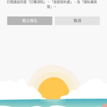
已閱讀並同意「訂購須知」、「旅遊契約書」、及「隱私權政
放連結的廠商也可能蒐集您個人的資料。對於您主動提供的個
策」。
人資訊，這些廣告廠商或連結網站有其個別的隱私權保護政
策，其資料處理措施不適用於本公司隱私權保護政策。
您個人在本網站上的聊天室或討論區中任意公開個人資料的行
截止報名
取消
為，在非經加密的保護下，亦不適用於本公司隱私權保護政
策。
資料的蒐集與使用方式:
為了在本網站提供您最佳的互動性服務，可能會請您提供相關
個人的資料，其範圍如下：
本網站在您使用服務信箱、問卷調查等互動性功能時，會保留
您所提供的姓名、電子郵件地址、聯絡方式及使用時間等。
於一般瀏覽時，伺服器會自行記錄相關行徑，包括您使用連線
設備的 IP 位址、使用時間、使用的瀏覽器、瀏覽及點選資料記
錄等，做為我們增進網站服務的參考依據，此記錄為內部應
用，決不對外公布。
為提供精確的服務，我們會將收集的問卷調查內容進行統計與
分析，分析結果之統計數據或說明文字呈現，除供內部研究
外，我們會視需要公佈統計數據及說明文字，但不涉及特定個
人之資料。
除非取得您的同意或其他法令之特別規定，本網站絕不會將您
的個人資料揭露予第三人或使用於蒐集目的以外之其他用途。