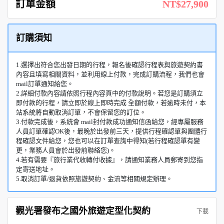
訂單金額
NT$27,900
訂購須知
1.選擇出符合您出發日期的行程，報名後確認行程表與旅遊契約書
內容且填寫相關資料，並利用線上付款，完成訂購流程，我們也會
mail訂單通知給您。
2.詳細付款內容請依照行程內容頁中的付款說明。若您是訂購須立
即付款的行程，請立即於線上即時完成 全額付款，若逾時未付，本
站系統將自動取消訂單，不會保留您的訂位。
3.付款完成後，系統會 mail封付款成功通知信函給您，經專屬服務
人員訂單確認OK後，最晚於出發前三天，提供行程確認單與團體行
程確認文件給您，您也可以在訂單查詢中得知(若行程確認單有變
更，業務人員會於出發前聯絡您)。
4.若有需要『旅行業代收轉付收據』，請通知業務人員郵寄到您指
定寄送地址。
5.取消訂單/退貨依照旅遊契約、金流等相關規定辦理。
觀光署發布之國外旅遊定型化契約
下載