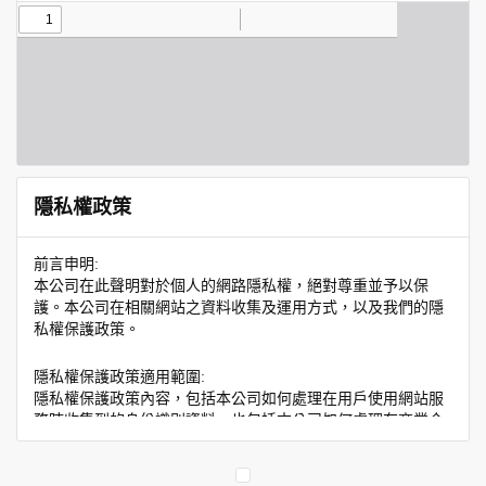
隱私權政策
前言申明:
本公司在此聲明對於個人的網路隱私權，絕對尊重並予以保
護。本公司在相關網站之資料收集及運用方式，以及我們的隱
私權保護政策。
隱私權保護政策適用範圍:
隱私權保護政策內容，包括本公司如何處理在用戶使用網站服
務時收集到的身份識別資料，也包括本公司如何處理在商業合
作與本公司合作時分享的任何身份識別資料。隱私權保護政策
不適用於本公司以外的公司或網站群，與非本站所僱用或管理
人員。例如您透過本公司旗下網站上的廣告廠商連結，這些置