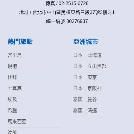
收這些資料或電子郵件的方法及說明。
傳真 / 02-2515-0728
地址 / 台北市中山區民權東路三段37號3樓之1
資料使用:
統一編號 80276937
本公司不會向任何人出售或出借您的個人識別資料。
在以下情況下， 本公司會向其他人士或公司提供您的個人識別
資料：
1.遵守法令或政府機關的要求；或我們發覺您在網站上的行為
熱門旅點
亞洲城市
違反本公司旗下網站的會員條款或產品、服務的特定使用指
南。
峇里島
日本｜北海道
2.為了保護使用者個人隱私，我們無法為您查詢其他使用者的
帳號資料。若您有相關法律上問題需查閱他人資料時，請務必
峴港
日本｜立山黑部
向警政單位提出告訴，我們將全力配合警政單位調查並提供所
有相關資料，以協助調查及破案！
杜拜
日本｜東京
土耳其
日本｜京阪神
自我保護措施:
請妥善保管您在本公司及相關企業伙伴網站的帳號、密碼或個
埃及
泰國｜曼谷
人資料，不要將任何資料、密碼提供給任何人。並在您使用完
本公司相關企業伙伴網站所提供的服務後，務必記得登出帳戶
希臘
泰國｜清邁
或關閉網頁瀏覽器，以防止他人讀取您的個人資料。
倘若您發現有任何非經授權的第三者使用您的帳號進行任何詢
馬來西亞
問或訂購時，請立即通知本站。
汶萊