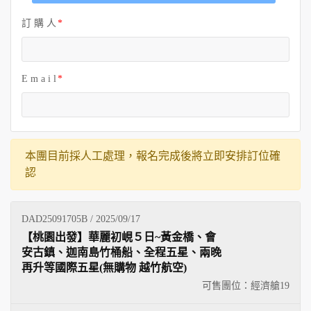
訂 購 人
E m a i l
本團目前採人工處理，報名完成後將立即安排訂位確
認
DAD25091705B / 2025/09/17
【桃園出發】華麗初峴５日~黃金橋、會
安古鎮、迦南島竹桶船、全程五星、兩晚
再升等國際五星(無購物 越竹航空)
可售團位：經濟艙
19