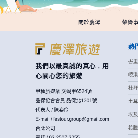
務很優秀
關於慶澤
榮譽
熱
峇里
我們以最真誠的真心 . 用
峴港
心關心您的旅遊
杜拜
甲種旅遊業 交觀甲6524號
品保協會會員 品保北1301號
土耳
代表人 / 陳姿伶
埃及
E-mail /
festour.group@gmail.com
希臘
台北公司
電話 / 02-2507-2255