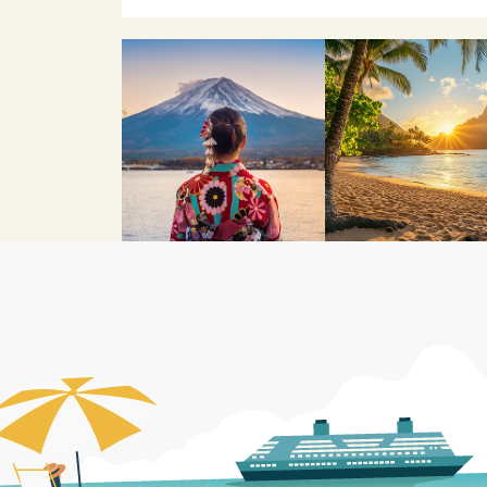
林
思
務很優秀
謝
不過 真
峇
慶
感
林
思