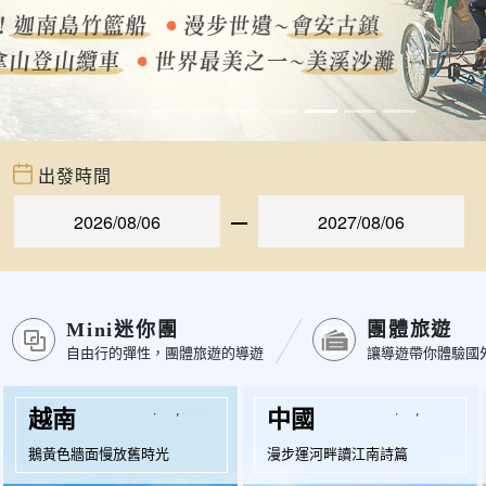
出發時間
Mini迷你團
團體旅遊
自由行的彈性，團體旅遊的導遊
讓導遊帶你體驗國
起
起
$21,900
$17,900
越南
中國
鵝黃色牆面慢放舊時光
漫步運河畔讀江南詩篇