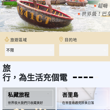
旅遊區域
目的地
旅
行，為生活充個電
起
$
$27,900
私藏旅程
峇里島
世界很大我們只收藏美好
在峇里島遇見醉美日落