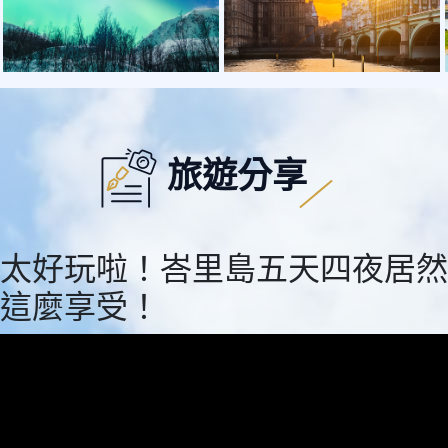
旅遊分享
太好玩啦！峇里島五天四夜居然
這麼享受！