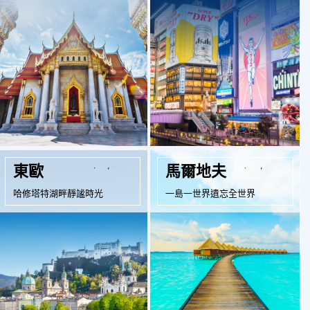
起
起
$71,900
$72,900
東歐
馬爾地夫
哈修塔特湖畔靜謐時光
一島一世界遺忘全世界