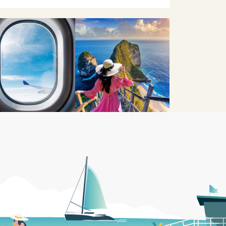
措施也令人滿意！非常推薦！
很貼心回答並給予建議👍👍👍 服
灣，哦…坐5hr飛機／趟 真的好累喔！
問必答又很有耐心解惑 超級讚👍🏻
措施也令人滿意！非常推薦！
很貼心回答並給予建議👍👍👍 服