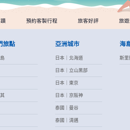
👏
事蹟
預約客製行程
旅客好評
旅遊
門旅點
亞洲城市
海
島
日本｜北海道
斯里
日本｜立山黑部
日本｜東京
其
日本｜京阪神
泰國｜曼谷
泰國｜清邁