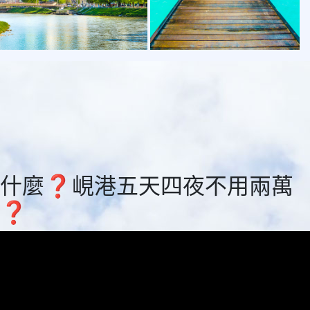
什麼❓峴港五天四夜不用兩萬
❓