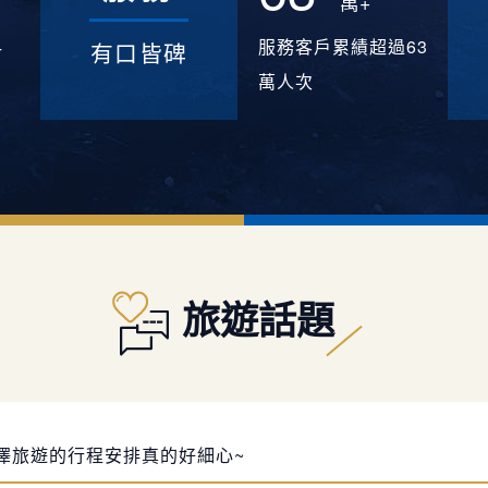
萬+
4
服務客戶累績超過63
有口皆碑
萬人次
謝慶澤旅遊的客製化安排 7天6夜 峇里島之旅，剛剛才回來台
旅遊話題
的蠻值得的
里島自由行真的太好玩了!
澤旅遊的行程安排真的好細心~
謝Jimmy幫忙安排我們的峇里島蜜月旅行 詢問及規劃過程皆有