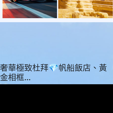
奢華極致杜拜💎帆船飯店、黃
金相框…