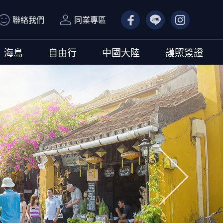
聯絡我們
同業專區
FB
LN
IG
海島
自由行
中國大陸
護照簽證
往後