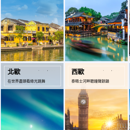
起
起
$134,900
$147,900
北歐
西歐
在世界盡頭看綠光跳舞
泰晤士河畔聽鐘聲餘韻