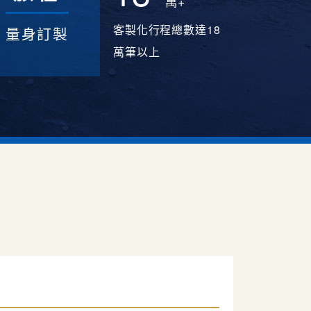
萬+
客製化行程總數達18
量身訂製
萬筆以上
灣，哦…坐5hr飛機／趟 真的好累喔！
問必答又很有耐心解惑 超級讚👍🏻