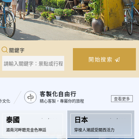
關鍵字
開始搜索
客製化自由行
查看更多
外文化
精心客製，專屬你的旅程
起
起
$16,800
$27,500
泰國
日本
湄南河畔聽見金色神話
穿梭人潮感受關西活力