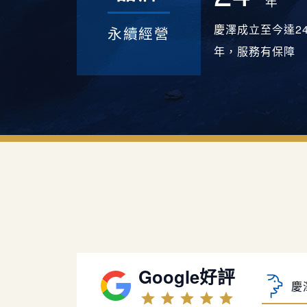
年
慶澤成立至今達2
永續經營
年，服務有保障
謝
不過 真
峇
慶
Google好評
感