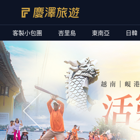
客製小包團
峇里島
東南亞
日韓
往前