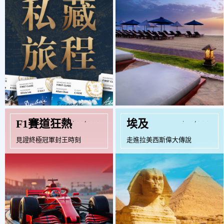
起
$99,000
$49,900
F1賽道狂熱
埃及
見證終極冠軍封王時刻
走進拉美西斯偉大傳說