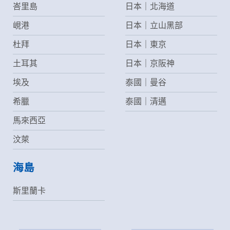
峇里島
日本｜北海道
峴港
日本｜立山黑部
杜拜
日本｜東京
土耳其
日本｜京阪神
埃及
泰國｜曼谷
希臘
泰國｜清邁
馬來西亞
汶萊
海島
斯里蘭卡