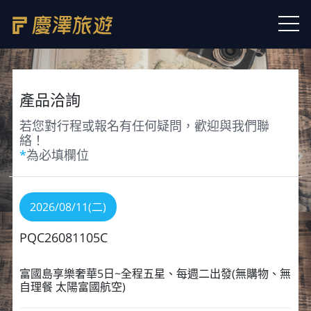
產品洽詢
若您對行程或報名有任何疑問，歡迎與我們聯
絡！
*
為必填欄位
2026/08/11(二)
PQC26081105C
富國島享樂奢華5日~全程五星、每週二出發(無購物、無
自理餐 太陽富國航空)