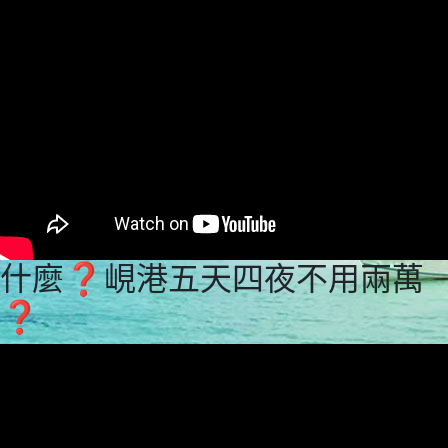
什麼❓峴港五天四夜不用兩萬
❓