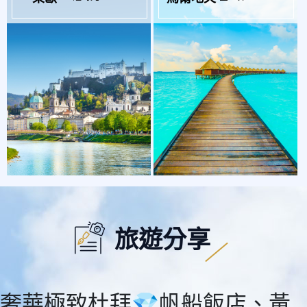
旅遊分享
奢華極致杜拜💎帆船飯店、黃