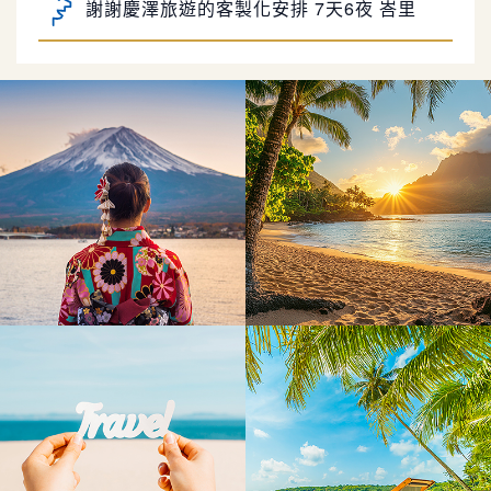
島之旅，剛剛才回來台灣，哦…坐5hr飛機／趟
峇里島自由行真的太好玩了!
真的好累喔！不過 真的蠻值得的
慶澤旅遊的行程安排真的好細心~
感謝Jimmy幫忙安排我們的峇里島蜜月旅
行 詢問及規劃過程皆有問必答又很有耐心解惑
林彤的服務沒話說的好👍，很貼心且熱心
超級讚👍🏻
處理意外情況，補救措施也令人滿意！非常推
思錡從簽約到出發前的行程說明解說得很
薦！
詳細，只要有任何小問題都很貼心回答並給予建
謝謝慶澤旅遊的客製化安排 7天6夜 峇里
議👍👍👍 服務很優秀👏
島之旅，剛剛才回來台灣，哦…坐5hr飛機／趟
峇里島自由行真的太好玩了!
真的好累喔！不過 真的蠻值得的
慶澤旅遊的行程安排真的好細心~