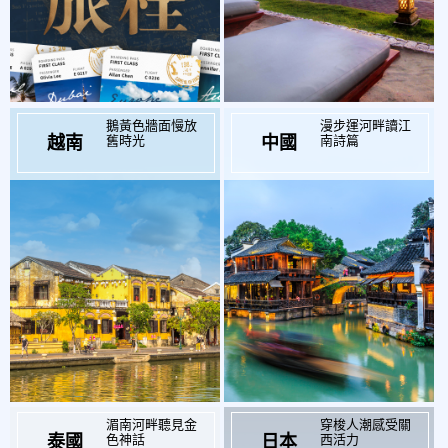
鵝黃色牆面慢放
漫步運河畔讀江
起
起
$21,900
$17,900
舊時光
南詩篇
越南
中國
湄南河畔聽見金
穿梭人潮感受關
起
起
$16,800
$27,500
色神話
西活力
泰國
日本