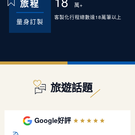
18
旅程
萬+
客製化行程總數達18萬筆以上
量身訂製
旅遊話題
Google好評
謝謝慶澤旅遊的客製化安排 7天6夜 峇里