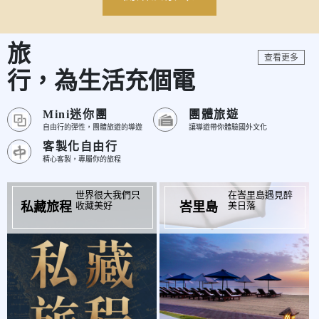
旅
查看更多
行，為生活充個電
Mini迷你團
團體旅遊
自由行的彈性，團體旅遊的導遊
讓導遊帶你體驗國外文化
客製化自由行
精心客製，專屬你的旅程
世界很大我們只
在峇里島遇見醉
起
起
$
$27,900
收藏美好
美日落
私藏旅程
峇里島