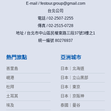
E-mail /
festour.group@gmail.com
台北公司
電話 / 02-2507-2255
傳真 / 02-2515-0728
地址 / 台北市中山區民權東路三段37號3樓之1
統一編號 80276937
熱門旅點
亞洲城市
峇里島
日本｜北海道
峴港
日本｜立山黑部
杜拜
日本｜東京
土耳其
日本｜京阪神
埃及
泰國｜曼谷