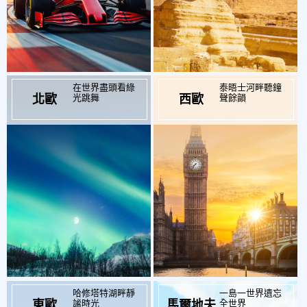
在世界盡頭看綠
泰晤士河畔聽鐘
起
起
$134,900
$147,900
光跳舞
聲餘韻
北歐
西歐
哈修塔特湖畔靜
一島一世界遺忘
起
起
$71,900
$72,900
謐時光
全世界
東歐
馬爾地夫