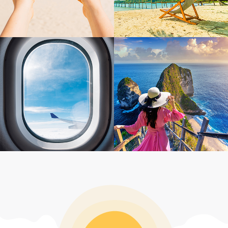
感謝Jimmy幫忙安排我們的峇里島蜜月旅
行 詢問及規劃過程皆有問必答又很有耐心解惑
林彤的服務沒話說的好👍，很貼心且熱心
超級讚👍🏻
處理意外情況，補救措施也令人滿意！非常推
思錡從簽約到出發前的行程說明解說得很
薦！
詳細，只要有任何小問題都很貼心回答並給予建
議👍👍👍 服務很優秀👏