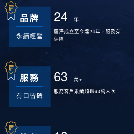
24
品牌
年
慶澤成立至今達24年，服務有
永續經營
保障
63
服務
萬+
服務客戶累績超過63萬人次
有口皆碑