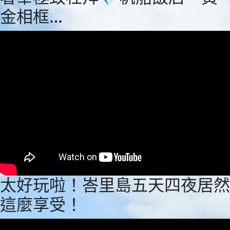
金相框…
太好玩啦！峇里島五天四夜居然
這麼享受！