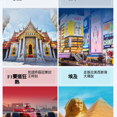
見證終極冠軍封
走進拉美西斯偉
起
起
$99,000
$49,900
王時刻
大傳說
F1賽道狂
埃及
熱