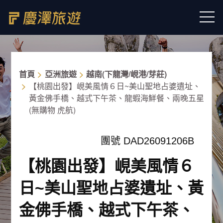
首頁
亞洲旅遊
越南(下龍灣/峴港/芽莊)
【桃園出發】峴美風情６日~美山聖地占婆遺址、
黃金佛手橋、越式下午茶、龍蝦海鮮餐、兩晚五星
(無購物 虎航)
團號 DAD26091206B
【桃園出發】峴美風情６
日~美山聖地占婆遺址、黃
金佛手橋、越式下午茶、