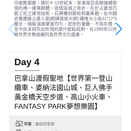
印度教聖都，建於4~13世紀末，是東南亞長期連續發
現的唯一建築群體。這個區域之奇妙，在於占婆塔巧
藝工匠之建塔技術、石磚雕刻藝術和審美觀。在中國
史書讚揚占婆人是[砌磚藝術大師] 磚塊大小為31*17*5
厘米，燒製溫度硬度均勻，密密的重疊，不用灰漿，
至今尚未研究出所用的是什麼粘結劑。在1999年12月
被世界文教組織列為世界文化遺產。
Day 4
巴拿山渡假聖地【世界第一登山
纜車、婆納法國山城、巨人佛手
黃金橋天空步道、高山小火車、
FANTASY PARK夢想樂園】
早餐
：飯店內享用