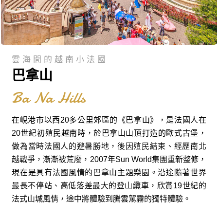
雲海間的越南小法國
巴拿山
Ba Na Hills
在峴港市以西20多公里郊區的《巴拿山》，是法國人在
20世紀初殖民越南時，於巴拿山山頂打造的歐式古堡，
做為當時法國人的避暑勝地，後因殖民結束、經歷南北
越戰爭，漸漸被荒廢，2007年Sun World集團重新整修，
現在是具有法國風情的巴拿山主題樂園。沿途隨著世界
最長不停站、高低落差最大的登山纜車，欣賞19世紀的
法式山城風情，途中將體驗到騰雲駕霧的獨特體驗。