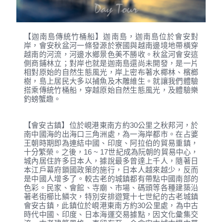
【迦南島傳統竹桶船】迦南島，迦南島位於會安對
岸，會安秋盆河一條發源於寮國與越南邊境地帶橫穿
越南的河流，河邊水鄉景色美不勝收。秋盆河會安這
側商鋪林立；對岸也就是迦南島還尚未開發，是一片
相對原始的自然生態風光，岸上密布著水椰林、檳榔
樹，島上居民大多以捕魚及木雕維生。就讓我們體驗
搭乘傳統竹桶船，穿越原始自然生態風光，及體驗樂
釣螃蟹趣。
【會安古鎮】位於峴港東南方約30公里之秋邦河，於
南中國海的出海口三角洲處，為一海岸都市。在占婆
王朝時期即為連結中國、印度、阿拉伯的貿易重鎮，
十分繁榮。之後，16 ~ 17世紀成為阮朝的貿易中心，
城內居住許多日本人，據說最多曾達上千人，隨著日
本江戶幕府鎖國政策的施行，日本人越來越少，反而
是中國人增多了。較古老的城鎮都有帶點中國南部的
色彩。民家、會館、寺廟、市場、碼頭等各種建築沿
著老街櫛比鱗次，特別安排遊覽十七世紀的古老城鎮
會安古鎮，此鎮位於峴港東南方約30公里處，為中古
時代中國、印度、日本海運交易據點，因文化彙集交