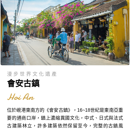
漫步世界文化遺產
會安古鎮
Hoi An
位於峴港東南方的《會安古鎮》，16~18世紀是東南亞重
要的通商口岸，鎮上濃縮異國文化，中式、日式與法式
古建築林立，許多建築依然保留至今，完整的古鎮風