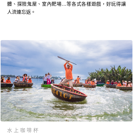
體、探險鬼屋、室內靶場…等各式各樣遊戲，好玩得讓
人流連忘返。
水上咖啡杯