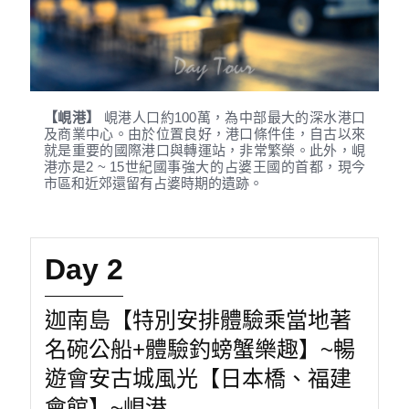
【峴港】
峴港人口約100萬，為中部最大的深水港口
及商業中心。由於位置良好，港口條件佳，自古以來
就是重要的國際港口與轉運站，非常繁榮。此外，峴
港亦是2 ~ 15世紀國事強大的占婆王國的首都，現今
市區和近郊還留有占婆時期的遺跡。
Day 2
迦南島【特別安排體驗乘當地著
名碗公船+體驗釣螃蟹樂趣】~暢
遊會安古城風光【日本橋、福建
會館】~峴港