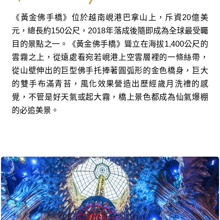
《黃金佛手橋》位於越南峴港巴拿山上，斥資20億美
元，總長約150公尺，2018年落成後隨即成為全球最受矚
目的景點之一。《黃金佛手橋》聳立在海拔1,400公尺的
雲霧之上，從遠處看宛若峴港上空雲層裡的一條絲帶，
從山壁伸出的巨型佛手托捧著圓弧形的金色橋身，巨大
的雙手布滿青苔，風化效果營造出歷經歲月洗禮的感
覺，不管是好天氣或起大霧，橋上景色都成為仙氣爆棚
的必追美景。