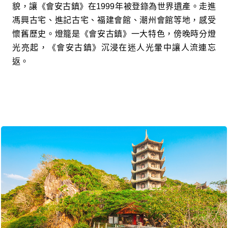
貌，讓《會安古鎮》在1999年被登錄為世界遺產。走進
馮興古宅、進記古宅、福建會館、潮州會館等地，感受
懷舊歷史。燈籠是《會安古鎮》一大特色，傍晚時分燈
光亮起，《會安古鎮》沉浸在迷人光暈中讓人流連忘
返。