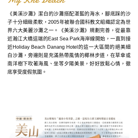
《美溪沙灘》潔白的沙灘搭配湛藍的海水，腳底踩的沙
子十分細緻柔軟，2005年被聯合國科教文組織認定為世
界六大美麗沙灘之一。《美溪沙灘》規劃完善，從最靠
近瀚江大橋這端的East Sea Park海岸線開始，一直到接
近Holiday Beach Danang Hotel的這一大區間的絕美細
白沙灘，旁邊則是充滿熱帶風情的椰林步道，在草傘或
南洋樹下吹著海風、坐等夕陽美景，好好放鬆心情，徹
底享受度假氛圍。