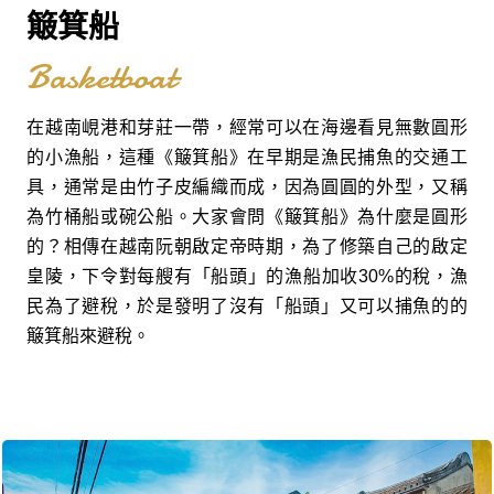
簸箕船
Basketboat
在越南峴港和芽莊一帶，經常可以在海邊看見無數圓形
的小漁船，這種《簸箕船》在早期是漁民捕魚的交通工
具，通常是由竹子皮編織而成，因為圓圓的外型，又稱
為竹桶船或碗公船。大家會問《簸箕船》為什麼是圓形
的？相傳在越南阮朝啟定帝時期，為了修築自己的啟定
皇陵，下令對每艘有「船頭」的漁船加收30%的稅，漁
民為了避稅，於是發明了沒有「船頭」又可以捕魚的的
簸箕船來避稅。