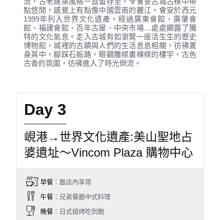
流，古老建築風格一直留存至，令會安古城古樸中帶
點悠閒，感覺上有點像中國雲南的麗江。會安於西元
1999年列入世界文化遺產。經過廣東會館、廣肇會
館、福建會館、百年古屋、中央市場…處處顯露了獨
特的文化氣息。走入古城有如瀏覽一座活生生的歷史
博物館，城裡的古蹟與人們的生活息息相關，彷彿置
身其中，腳踩石板路，眼觀雕樑畫棟樑的樓宇，古色
古香的氛圍，彷彿進入了時光倒流。
Day 3
峴港→世界文化遺產:美山聖地占
婆遺址～Vincom Plaza 購物中心
早餐
：飯店內享用
午餐
：兄弟餐廳中式料理
晚餐
：日式燒烤吃到飽