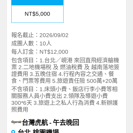
NT$5,000
報名截止：2026/09/02
成團人數：10人
每人訂金：NT$12,000
包含項目：1.台北／峴港 來回直飛經濟艙機
票 2.二地機場稅 及 燃油稅費 及 越南落地簽
證費用 3.五晚住宿 4.行程內容之交通、餐
食、門票等費用 5.旅遊責任險 500萬+20萬
不含項目：1.床頭小費、飯店行李小費等相
關服務人員小費支出 2.領隊及導遊小費
300*6天 3.旅遊上之私人行為消費 4.新辦護
照費用
台灣虎航
午去晚回
台北-桃園機場