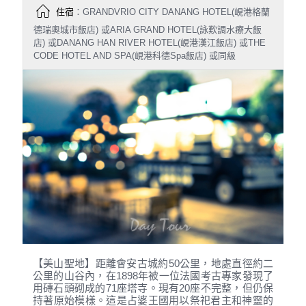
住宿
：GRANDVRIO CITY DANANG HOTEL(峴港格蘭
德瑞奧城市飯店) 或ARIA GRAND HOTEL(詠歎調水療大飯
店) 或DANANG HAN RIVER HOTEL(峴港漢江飯店) 或THE
CODE HOTEL AND SPA(峴港科德Spa飯店) 或同級
【美山聖地】距離會安古城約50公里，地處直徑約二
公里的山谷內，在1898年被一位法國考古專家發現了
用磚石頭砌成的71座塔寺。現有20座不完整，但仍保
持著原始模樣。這是占婆王國用以祭祀君主和神靈的