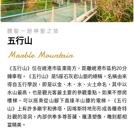
體驗一趟神聖之旅
五行山
Marble Mountain
《五行山》位在峴港市區東南方，距離峴港市區約20分
鐘車程。《五行山》是5座石灰岩山脈的總稱，名稱由來
得自五行學說，即是以金、木、水、火土命名，其中以
水山最高，也是觀光客最主要的參觀重點。如果不想爬
樓梯，可以搭乘從山腳下直達半山腰的電梯。《五行
山》上有許多廟宇和佛塔，因喀斯特地形形成各種奇特
壯觀的溶洞，內部供奉多尊菩薩、羅漢塑像，雕刻都相
當精美。