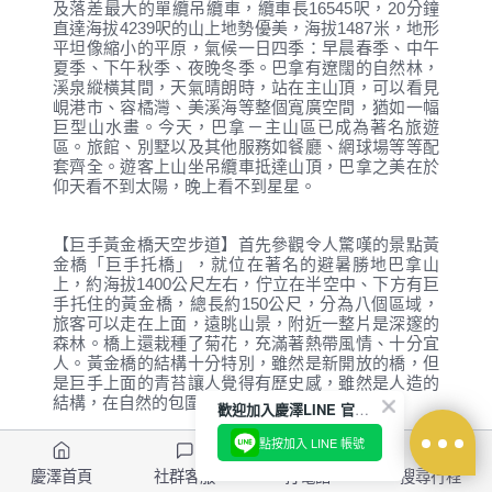
及落差最大的單纜吊纜車，纜車長16545呎，20分鐘
直達海拔4239呎的山上地勢優美，海拔1487米，地形
平坦像縮小的平原，氣候一日四季：早晨春季、中午
夏季、下午秋季、夜晚冬季。巴拿有遼闊的自然林，
溪泉縱橫其間，天氣晴朗時，站在主山頂，可以看見
峴港市、容橘灣、美溪海等整個寬廣空間，猶如一幅
巨型山水畫。今天，巴拿－主山區已成為著名旅遊
區。旅館、別墅以及其他服務如餐廳、網球場等等配
套齊全。遊客上山坐吊纜車抵達山頂，巴拿之美在於
仰天看不到太陽，晚上看不到星星。
【巨手黃金橋天空步道】首先參觀令人驚嘆的景點黃
金橋「巨手托橋」，就位在著名的避暑勝地巴拿山
上，約海拔1400公尺左右，佇立在半空中、下方有巨
手托住的黃金橋，總長約150公尺，分為八個區域，
旅客可以走在上面，遠眺山景，附近一整片是深邃的
森林。橋上還栽種了菊花，充滿著熱帶風情、十分宜
人。黃金橋的結構十分特別，雖然是新開放的橋，但
是巨手上面的青苔讓人覺得有歷史感，雖然是人造的
結構，在自然的包圍中，一點都不突兀。
歡迎加入慶澤LINE 官方帳號
點按加入 LINE 帳號
【巴拿山小火車】造型可愛，明黃色的軌道小火車，
慶澤首頁
社群客服
打電話
搜尋行程
一次能運載80人，每小時可運載1600人上山。小火車