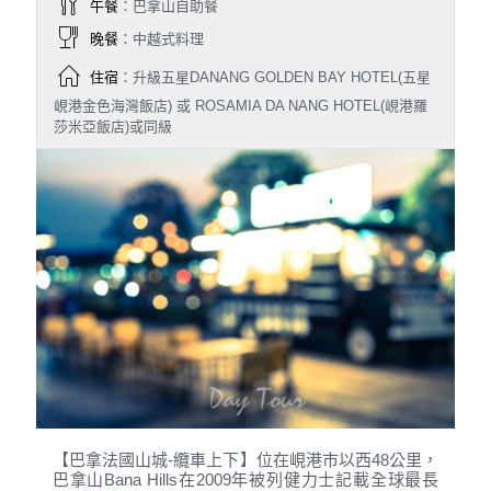
午餐
：巴拿山自助餐
晚餐
：中越式料理
住宿
：升級五星DANANG GOLDEN BAY HOTEL(五星
峴港金色海灣飯店) 或 ROSAMIA DA NANG HOTEL(峴港羅
莎米亞飯店)或同級
【巴拿法國山城-纜車上下】位在峴港市以西48公里，
巴拿山Bana Hills在2009年被列健力士記載全球最長