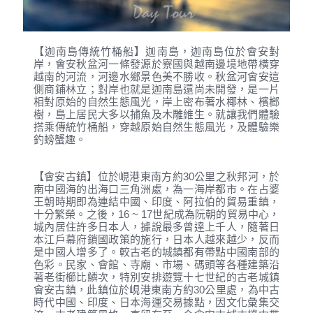
【迦南島傳統竹桶船】迦南島，迦南島位於會安對
岸，會安秋盆河一條發源於寮國與越南邊境地帶橫穿
越南的河流，河邊水鄉景色美不勝收。秋盆河會安這
側商鋪林立；對岸也就是迦南島還尚未開發，是一片
相對原始的自然生態風光，岸上密布著水椰林、檳榔
樹，島上居民大多以捕魚及木雕維生。就讓我們體驗
搭乘傳統竹桶船，穿越原始自然生態風光，及體驗樂
釣螃蟹趣。
【會安古鎮】位於峴港東南方約30公里之秋邦河，於
南中國海的出海口三角洲處，為一海岸都市。在占婆
王朝時期即為連結中國、印度、阿拉伯的貿易重鎮，
十分繁榮。之後，16 ~ 17世紀成為阮朝的貿易中心，
城內居住許多日本人，據說最多曾達上千人，隨著日
本江戶幕府鎖國政策的施行，日本人越來越少，反而
是中國人增多了。較古老的城鎮都有帶點中國南部的
色彩。民家、會館、寺廟、市場、碼頭等各種建築沿
著老街櫛比鱗次，特別安排遊覽十七世紀的古老城鎮
會安古鎮，此鎮位於峴港東南方約30公里處，為中古
時代中國、印度、日本海運交易據點，因文化彙集交