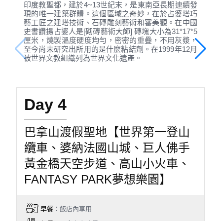
印度教聖都，建於4~13世紀末，是東南亞長期連續發
現的唯一建築群體。這個區域之奇妙，在於占婆塔巧
藝工匠之建塔技術、石磚雕刻藝術和審美觀。在中國
史書讚揚占婆人是[砌磚藝術大師] 磚塊大小為31*17*5
厘米，燒製溫度硬度均勻，密密的重疊，不用灰漿，
至今尚未研究出所用的是什麼粘結劑。在1999年12月
被世界文教組織列為世界文化遺產。
Day 4
巴拿山渡假聖地【世界第一登山
纜車、婆納法國山城、巨人佛手
黃金橋天空步道、高山小火車、
FANTASY PARK夢想樂園】
早餐
：飯店內享用