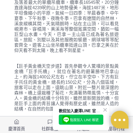
及落差最大的單纜吊纜車，纜車長16545呎，20分鐘
直達海拔4239呎的山上地勢優美，海拔1487米，地形
平坦像縮小的平原，氣候一日四季：早晨春季、中午
夏季、下午秋季、夜晚冬季。巴拿有遼闊的自然林，
溪泉縱橫其間，天氣晴朗時，站在主山頂，可以看見
峴港市、容橘灣、美溪海等整個寬廣空間，猶如一幅
巨型山水畫。今天，巴拿－主山區已成為著名旅遊
區。旅館、別墅以及其他服務如餐廳、網球場等等配
套齊全。遊客上山坐吊纜車抵達山頂，巴拿之美在於
仰天看不到太陽，晚上看不到星星。
【巨手黃金橋天空步道】首先參觀令人驚嘆的景點黃
金橋「巨手托橋」，就位在著名的避暑勝地巴拿山
上，約海拔1400公尺左右，佇立在半空中、下方有巨
手托住的黃金橋，總長約150公尺，分為八個區域，
旅客可以走在上面，遠眺山景，附近一整片是深邃的
森林。橋上還栽種了菊花，充滿著熱帶風情、十分宜
人。黃金橋的結構十分特別，雖然是新開放的橋，但
是巨手上面的青苔讓人覺得有歷史感，雖然是人造的
結構，在自然的包圍中，一點都不突兀。
歡迎加入慶澤LINE 官方帳號
點按加入 LINE 帳號
【巴拿山小火車】造型可愛，明黃色的軌道小火車，
慶澤首頁
社群客服
打電話
搜尋行程
一次能運載80人，每小時可運載1600人上山。小火車