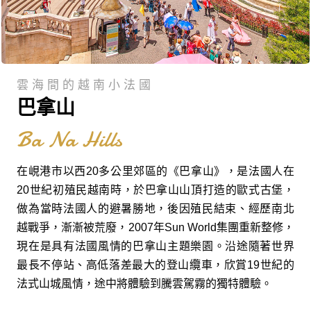
雲海間的越南小法國
巴拿山
Ba Na Hills
在峴港市以西20多公里郊區的《巴拿山》，是法國人在
20世紀初殖民越南時，於巴拿山山頂打造的歐式古堡，
做為當時法國人的避暑勝地，後因殖民結束、經歷南北
越戰爭，漸漸被荒廢，2007年Sun World集團重新整修，
現在是具有法國風情的巴拿山主題樂園。沿途隨著世界
最長不停站、高低落差最大的登山纜車，欣賞19世紀的
法式山城風情，途中將體驗到騰雲駕霧的獨特體驗。