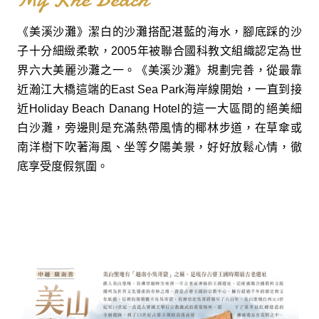
《美溪沙灘》潔白的沙灘搭配湛藍的海水，腳底踩的沙
子十分細緻柔軟，2005年被聯合國科教文組織認定為世
界六大美麗沙灘之一。《美溪沙灘》規劃完善，從最靠
近瀚江大橋這端的East Sea Park海岸線開始，一直到接
近Holiday Beach Danang Hotel的這一大區間的絕美細
白沙灘，旁邊則是充滿熱帶風情的椰林步道，在草傘或
南洋樹下吹著海風、坐等夕陽美景，好好放鬆心情，徹
底享受度假氛圍。