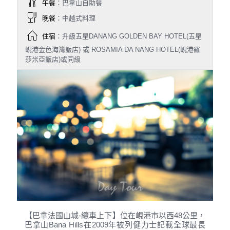
午餐
：巴拿山自助餐
晚餐
：中越式料理
住宿
：升級五星DANANG GOLDEN BAY HOTEL(五星
峴港金色海灣飯店) 或 ROSAMIA DA NANG HOTEL(峴港羅
莎米亞飯店)或同級
【巴拿法國山城-纜車上下】位在峴港市以西48公里，
巴拿山Bana Hills在2009年被列健力士記載全球最長