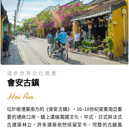
漫步世界文化遺產
會安古鎮
Hoi An
位於峴港東南方的《會安古鎮》，16~18世紀是東南亞重
要的通商口岸，鎮上濃縮異國文化，中式、日式與法式
古建築林立，許多建築依然保留至今，完整的古鎮風