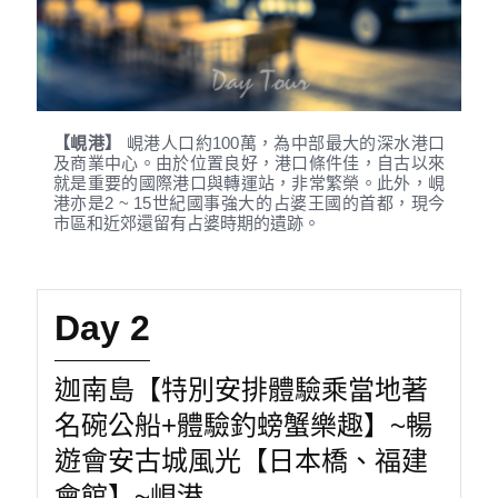
【峴港】
峴港人口約100萬，為中部最大的深水港口
及商業中心。由於位置良好，港口條件佳，自古以來
就是重要的國際港口與轉運站，非常繁榮。此外，峴
港亦是2 ~ 15世紀國事強大的占婆王國的首都，現今
市區和近郊還留有占婆時期的遺跡。
Day 2
迦南島【特別安排體驗乘當地著
名碗公船+體驗釣螃蟹樂趣】~暢
遊會安古城風光【日本橋、福建
會館】~峴港