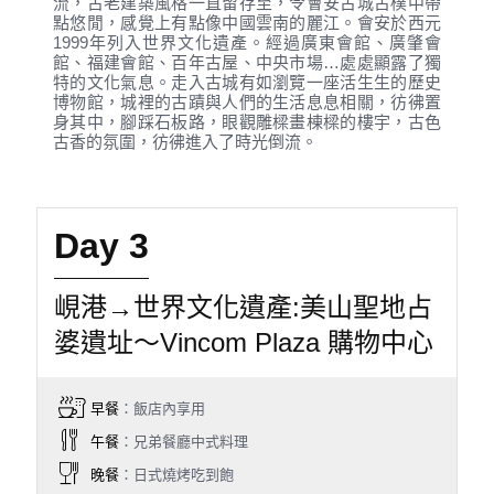
流，古老建築風格一直留存至，令會安古城古樸中帶
點悠閒，感覺上有點像中國雲南的麗江。會安於西元
1999年列入世界文化遺產。經過廣東會館、廣肇會
館、福建會館、百年古屋、中央市場…處處顯露了獨
特的文化氣息。走入古城有如瀏覽一座活生生的歷史
博物館，城裡的古蹟與人們的生活息息相關，彷彿置
身其中，腳踩石板路，眼觀雕樑畫棟樑的樓宇，古色
古香的氛圍，彷彿進入了時光倒流。
Day 3
峴港→世界文化遺產:美山聖地占
婆遺址～Vincom Plaza 購物中心
早餐
：飯店內享用
午餐
：兄弟餐廳中式料理
晚餐
：日式燒烤吃到飽