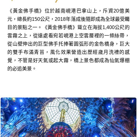
《黃金佛手橋》位於越南峴港巴拿山上，斥資20億美
元，總長約150公尺，2018年落成後隨即成為全球最受矚
目的景點之一。《黃金佛手橋》聳立在海拔1,400公尺的
雲霧之上，從遠處看宛若峴港上空雲層裡的一條絲帶，
從山壁伸出的巨型佛手托捧著圓弧形的金色橋身，巨大
的雙手布滿青苔，風化效果營造出歷經歲月洗禮的感
覺，不管是好天氣或起大霧，橋上景色都成為仙氣爆棚
的必追美景。