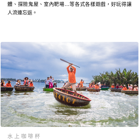
體、探險鬼屋、室內靶場…等各式各樣遊戲，好玩得讓
人流連忘返。
水上咖啡杯