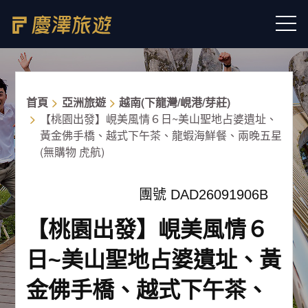
首頁
亞洲旅遊
越南(下龍灣/峴港/芽莊)
【桃園出發】峴美風情６日~美山聖地占婆遺址、
黃金佛手橋、越式下午茶、龍蝦海鮮餐、兩晚五星
(無購物 虎航)
團號 DAD26091906B
【桃園出發】峴美風情６
日~美山聖地占婆遺址、黃
金佛手橋、越式下午茶、