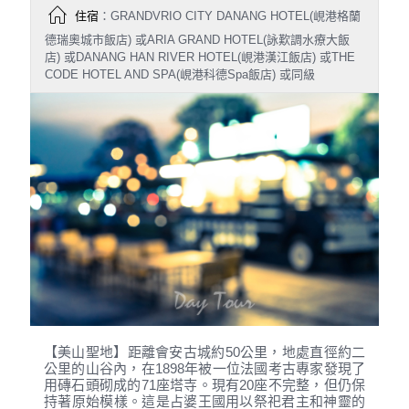
住宿
：GRANDVRIO CITY DANANG HOTEL(峴港格蘭
德瑞奧城市飯店) 或ARIA GRAND HOTEL(詠歎調水療大飯
店) 或DANANG HAN RIVER HOTEL(峴港漢江飯店) 或THE
CODE HOTEL AND SPA(峴港科德Spa飯店) 或同級
【美山聖地】距離會安古城約50公里，地處直徑約二
公里的山谷內，在1898年被一位法國考古專家發現了
用磚石頭砌成的71座塔寺。現有20座不完整，但仍保
持著原始模樣。這是占婆王國用以祭祀君主和神靈的