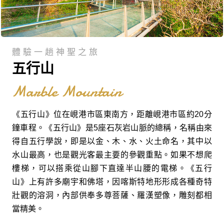
體驗一趟神聖之旅
五行山
Marble Mountain
《五行山》位在峴港市區東南方，距離峴港市區約20分
鐘車程。《五行山》是5座石灰岩山脈的總稱，名稱由來
得自五行學說，即是以金、木、水、火土命名，其中以
水山最高，也是觀光客最主要的參觀重點。如果不想爬
樓梯，可以搭乘從山腳下直達半山腰的電梯。《五行
山》上有許多廟宇和佛塔，因喀斯特地形形成各種奇特
壯觀的溶洞，內部供奉多尊菩薩、羅漢塑像，雕刻都相
當精美。