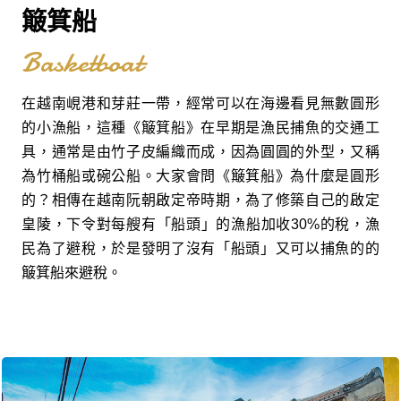
簸箕船
Basketboat
在越南峴港和芽莊一帶，經常可以在海邊看見無數圓形
的小漁船，這種《簸箕船》在早期是漁民捕魚的交通工
具，通常是由竹子皮編織而成，因為圓圓的外型，又稱
為竹桶船或碗公船。大家會問《簸箕船》為什麼是圓形
的？相傳在越南阮朝啟定帝時期，為了修築自己的啟定
皇陵，下令對每艘有「船頭」的漁船加收30%的稅，漁
民為了避稅，於是發明了沒有「船頭」又可以捕魚的的
簸箕船來避稅。