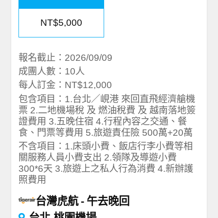
NT$5,000
報名截止：2026/09/09
成團人數：10人
每人訂金：NT$12,000
包含項目：1.台北／峴港 來回直飛經濟艙機
票 2.二地機場稅 及 燃油稅費 及 越南落地簽
證費用 3.五晚住宿 4.行程內容之交通、餐
食、門票等費用 5.旅遊責任險 500萬+20萬
不含項目：1.床頭小費、飯店行李小費等相
關服務人員小費支出 2.領隊及導遊小費
300*6天 3.旅遊上之私人行為消費 4.新辦護
照費用
台灣虎航
午去晚回
台北-桃園機場