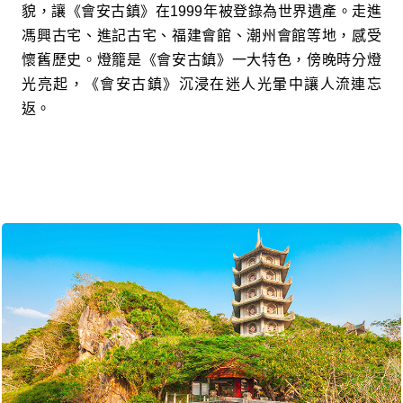
貌，讓《會安古鎮》在1999年被登錄為世界遺產。走進
馮興古宅、進記古宅、福建會館、潮州會館等地，感受
懷舊歷史。燈籠是《會安古鎮》一大特色，傍晚時分燈
光亮起，《會安古鎮》沉浸在迷人光暈中讓人流連忘
返。