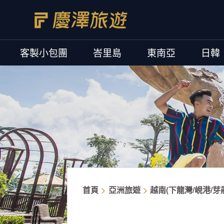
客製小包團
峇里島
東南亞
日韓
首頁
亞洲旅遊
越南(下龍灣/峴港/芽