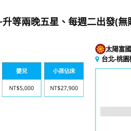
~升等兩晚五星、每週二出發(無
太陽富
台北-桃園
嬰兒
小孩佔床
NT$5,000
NT$27,900