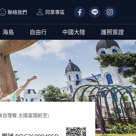
聯絡我們
同業專區
FB
LN
IG
海島
自由行
中國大陸
護照簽證
自理餐 太陽富國航空)