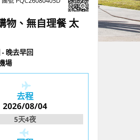
團號 PQC26080405D
購物、無自理餐 太
國
晚去早回
機場
去程
2026/08/04
5天4夜