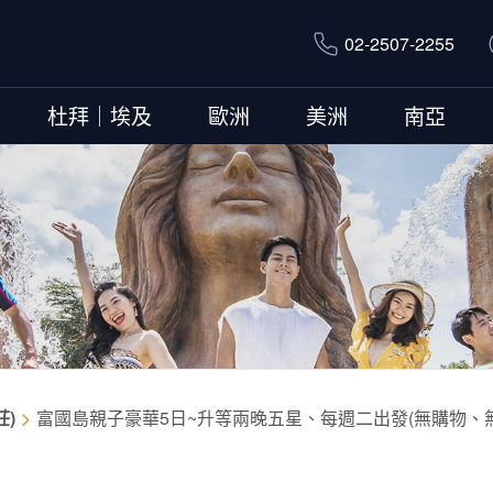
02-2507-2255
杜拜｜埃及
歐洲
美洲
南亞
莊)
富國島親子豪華5日~升等兩晚五星、每週二出發(無購物、無