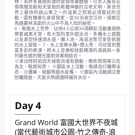
域~神奇水母世界、七彩魚世界、企鵝世界、兇鯊世
界和巨魚世界，可探索300個物種近255,000個體的
生活，各種熱帶魚和企鵝、海龜等，還有海豚餵食、
美人魚、鯊魚餵食等眾多精彩表演。神奇水母世界彷
彿步入了一個超現實的空間，可欣賞著1260隻水母柔
軟的身姿。還有美人魚秀、潛水餵食秀、鯊魚餵食等
眾多精彩表演。
4、歐洲街頭：佔地3.5公頃，一進入歐洲街景就會被
吸引，彷佛回到中世紀歐洲的鼎盛時期，有許多具有
歐洲特色的磚瓦房及數十家商店和餐廳聚集在一個超
級浪漫的歐洲空間。每日於大街廣場上有定時的音樂
水舞表演及樂園主題人物遊行。
5、冒險世界：面積達5.5公頃，仿照中世紀歐洲風
格，三個區域是瑪雅傳說、古希臘和南美洲古老森
林，有許多驚險刺激的冒險等著體驗。可步入擁有宏
偉瑪雅宮殿和天堂般的希臘神廟的古老文明，乘坐世
界上最快的過山車之一的宙斯之怒是必須嘗試的活
動，還有機會化身冒險家，從30米高空泛舟，探索亞
馬遜叢林深處的火山中不為人知的秘密。
6、颱風水上世界：佔地4.5公頃36項精彩活動重現熱
帶夏威夷天堂，有大型的室外遊泳池，多種水上遊戲
以及高空快速滑水道，懶人池，海浪池等可享受刺激
的水上冒險。 7、水上音樂水舞+煙火秀：可欣賞到豐
富多彩的表演，將水上音樂和技藝精湛的演員與一系
列最先進的聲光雷射效果相結合。