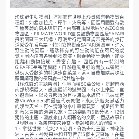
RADISSON BLU PQC 或同等級
珍珠野生動物園】這裡擁有世界上珍貴稀有動物數百
種類：如孟加拉虎，犀牛，火鳥等，園區周圍還有數
千種美麗的樹木與鮮花。內部有規模地區分為ZOO動
物園區、PRIMATE WORLD靈長類動物園區及SAFARI
探索園區三大結構，可漫步行走園區規畫完善的步行
道感受花香鳥語，特別安排搭乘SAFARI遊園車，進入
野生動物園區，體驗稀有的野生動物近在咫尺的感
覺。園內還有各種動物表演，餵養動物等活動，能零