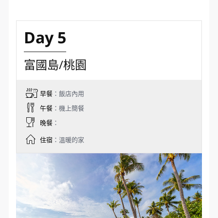
✦竹之傳奇Bamboo Legend (自由參觀) 純竹子打造是
目前越南最大的竹構藝術建築，採用了蓮花和青銅鼓
這兩個傳統的越南符號，被雕刻在密集的竹網中。使
用了42000根竹子進行建築的設計和搭建，建築上方
巨大的圓頂以及下面弧形的曲線，極為壯觀和震撼。
✦泰迪熊博物館 Teddy Bear Museum(自行參觀~不
含門票)堪稱富國島旅遊中最Cute的浪漫夢奇地，靈感
來自著名的印第安納瓊斯電影，透過冒險旅程的奇幻
以泰迪熊來展示世界各國的風情。
✦浪漫滿分~貢多拉遊船(四位一艘)乘坐在貢多拉義式
小船中，徜徉於威尼斯運河上，沿途欣賞繽紛浪漫多
彩的河岸風光，偶爾耳畔傳來即興的歌劇聲，街道微
風輕輕拂過、伴著空氣中溫柔的水氣，沁潤臉頰，美
景水天交接，散發著絲絲入扣的美好。
✦越南精粹～大型史詩實景劇場(20:15 – 21:00/自行
參觀~不含門票) 感受越南文化的精髓，藝術家們在40
分鐘的精彩片段中，應用了全球最先進的3D投影技
術，將越南4000多年的風俗習慣和傳統文化生活及朝
代演變的痕跡完整地傳達給了觀眾，令人有種『穿越
時空』的錯覺。
✦威尼斯的顏色 Colors of Venice (21:30-22:00 湖上
歌劇表演~自由參觀) 表演舞台彷彿漂浮於愛情湖上，
一場婀娜多姿五光十色燈光交融的水上之舞，通過3D
映射技術、LED燈光、水上音樂、華麗誘人的舞蹈以
及精心投入的服裝和背景，千姿百態地重現了天才畫