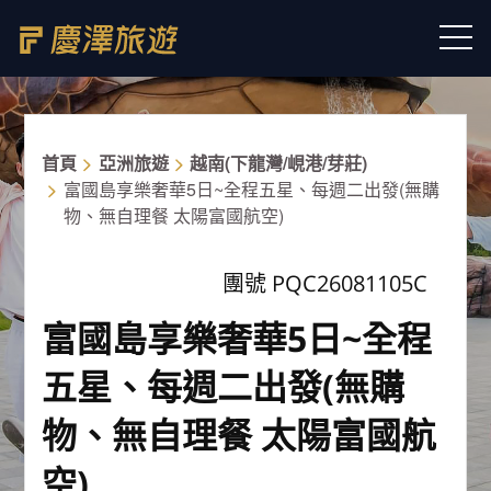
首頁
亞洲旅遊
越南(下龍灣/峴港/芽莊)
富國島享樂奢華5日~全程五星、每週二出發(無購
物、無自理餐 太陽富國航空)
團號 PQC26081105C
富國島享樂奢華5日~全程
五星、每週二出發(無購
物、無自理餐 太陽富國航
空)