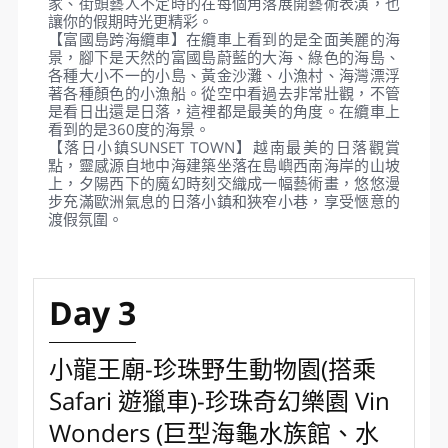
自行攜帶，目前無提供租借服務。
2.如果有心臟病、氣喘、高血壓等心血管疾病，或其
他特殊疾病，或醫生有交代勿從事較為激烈的運動，
或飲酒宿醉等情況請勿下水。
3.若因天候因素或海象不佳等因素，導致船隻無法出
海，考量旅客安全問題，替代行程依現場狀況安排或
退費，不便之處，敬請見諒。
4.浮潛區域有較多的珊瑚礁，從事海水活動時請務必
留意，不要與珊瑚礁有任何接觸，或請保持一定距
離，以免造壞海洋生態及造成自己受傷。
【太陽世界香島自然公園】園區內還有附設有休閒餐
廳、咖啡廳、遊樂園、水上樂園和各種刺激的水上活
動（香蕉船、水上摩托車、拖曳傘、獨木舟、瘋狂沙
發、海上氣墊樂園），聘請來自各國的樂團、演奏
家、街頭藝人不定時的在每個角落展開藝術表演，也
讓你的假期時光更精彩。
【富國島跨海纜車】在纜車上看到的是全面美麗的海
景，腳下是天然的富國島蔚藍的大海、綠色的海島、
各種大小不一的小島、黃金沙灘、小漁村、海灣漂浮
著各種顏色的小漁船。從空中看過去非常壯觀，不管
是看日出還是日落，這裡都是最美的角度。在纜車上
看到的是360度的海景。
【落日小鎮SUNSET TOWN】越南最美的日落觀賞
點，靈感源自地中海建築坐落在島嶼西南海岸的山坡
上，夕陽西下的魔幻時刻交織成一幅藝術畫，悠悠漫