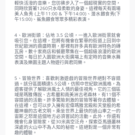
美麗的公主。所有這些活動一定會給您帶來無窮的樂
趣。
2、神秘的維京村Mysterious Viking Village：是這個
主題公園的一個大型分區，佔地 3.5 公頃。這座村莊
擁有北歐斯堪的納維亞建築風格，是您探索文化、扮
演勇士征服強大維京部落挑戰的地方。武者村和雷神
試煉是本次賽區的兩大看點。在勇士村您將坐在維京
戰艦上，揭開古代北歐部落的許多秘密。此外，您還
可以欣賞並加入帶有史詩戰鼓旋律和古代維京部落典
型舞蹈的戰士舞蹈。別忘了在巨型戰艦前與威武的勇
士們合影留念。3個難度的56個動作挑戰系統，適合
不同年齡段的人，是雷神試煉的特色。這就是你手巧
腳巧的力量所在。此外，在這裡體驗30多米長的吊橋
和近10米高的森林高空滑索也不容錯過。
3、海王宮巨龜水族館：來到世界 5 大水族館之一的
海王宮，您將對夢幻般的海洋風光感到滿意，並有機
會探索獨特的巨型海龜建築水族館，這被認為是
VinWonders Phu Quoc 的象徵。這座海洋生物館總
面積達15000平方米，共3層。海王宮分為5個不同的
區域，每個區域都有自己的設計，分別是神奇水母世
界、七彩魚世界、企鵝世界、兇鯊世界和巨魚世界。