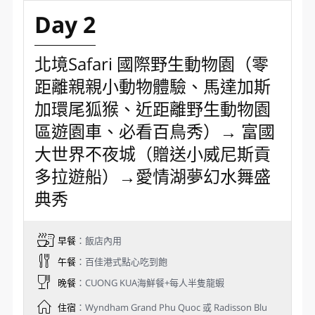
的自然環境而更加聞名。富國島素有「珍珠島」之
稱，是越南最大的島嶼，人口約七萬多，真正的魚多
人少，海島上山巒起伏，覆蓋著茂密的熱帶叢林，因
其豐富的動植物資源和生物多樣性，2010年富國島國
家公園被劃爲聯合國教科文組織世界生物圈保護區。
溫暖的氣候，清新的空氣，私密度極好的海濱沙灘，
以及樸素的漁民在市場上販售的那些挑逗味蕾的生猛
海鮮，都是你在越南富國島可以享受到的輕鬆與自
在，另外島上留下的法國殖民地時期的文化也值得體
會，或許這種東西方文化的和諧共存，就是越南人懂
得享受慢時光的原因吧。
Day 2
北境Safari 國際野生動物園（零
距離親親小動物體驗、馬達加斯
加環尾狐猴、近距離野生動物園
區遊園車、必看百鳥秀）→ 富國