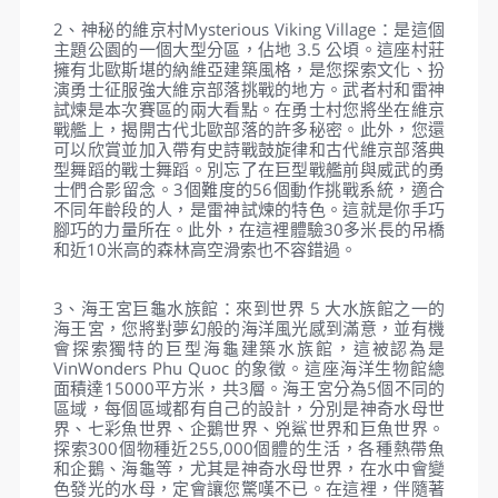
樂園，有水上樂園、室外遊樂區、以及最吸晴的巨型
海龜水族館，已被認定為VinWonders的最佳代表象
徵。來到這個充滿活力的娛樂天堂，你可以在清涼的
水中盡情玩耍，或是搭乘著刺激又冒險的遊樂設施，
讓你無時無刻都歡樂開懷。主題樂園有 6 個分區，代
表 6 個地區，12 個獨特的主題，靈感來自人類著名
的文明、童話故事和世界軼事。所有這些都有望為所
有遊客帶來神奇、新穎和迷人的體驗。將讓您變身為
勇士，發現許多世界奇觀，克服挑戰並與您心愛的人
一起捕捉難忘的時刻。這個越南主題公園每天上午 9
點到晚上 8 點歡迎遊客。因此，您可以輕鬆調整您的
日程安排來參觀這個地方並體驗各種有趣的事情。
在下面探索這個奇幻主題樂園 6 個分區的亮點：
1、童話世界：佔地2.5公頃，分為奇幻王國、神秘綠
洲、古谷、神秘森林和狂野西部5個主要區域。這個
位置適合所有年齡段的人，尤其是年輕人。童話世
界，顧名思義，將帶你進入一個飄渺的仙境，在這裡
你可以重溫童年的童話故事。尤其是在奇蹟王國，你
將有機會探索仙境，邂逅愛麗絲、柴郡貓、瘋帽匠等
著名角色，此外，超虛擬3D屋宇空間和魔法花園中的
拍照也是必不可少的-嘗試這方面的經驗。或者，如果
你墜入神秘綠洲，忠實再現《一千零一夜》的故事，
與阿拉丁和精靈一起踏上傳奇飛毯的奇幻冒險，拯救