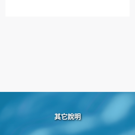
『親吻之橋Kiss Bridge』是太陽集團的最新力作，全
長800公尺，以牛郎織女傳說為設計靈感，情侶可各
自從橋的兩端走到中間，橋與橋之間有約30公分的空
隙距離，讓情侶能在此拍照、甚至親吻見證雙方浪漫
的愛情，讓旅客可以拍出特殊網美照。
Day 5
富國島/桃園
早餐
：飯店內用
午餐
：機上簡餐
晚餐
：
住宿
：溫暖的家