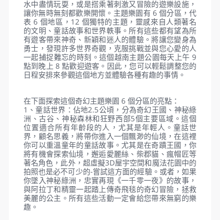
早餐
：飯店內用
午餐
：主題樂園內用餐
晚餐
：OCEAN BAY夕陽風味餐
住宿
：PREMIER RESIDENCES(五星 翡翠灣渡假酒店) 或
同等級
『珍珠奇幻主題樂園』於2014年11月開幕，佔地面
積50萬公頃，是越南西南部規模最大、設施最新的遊