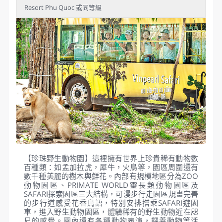
大世界不夜城（贈送小威尼斯貢
多拉遊船）→愛情湖夢幻水舞盛
典秀
早餐
：飯店內用
午餐
：百佳港式點心吃到飽
晚餐
：CUONG KUA海鮮餐+每人半隻龍蝦
住宿
：Wyndham Grand Phu Quoc 或 Radisson Blu
Resort Phu Quoc 或同等級