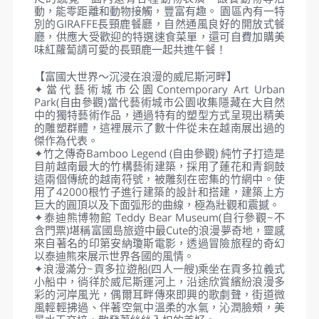
【珍珠野生動物園】這裡擁有世界上珍貴稀有動物數
百種類：如孟加拉虎，犀牛，火鳥等，園區周圍還有
數千種美麗的樹木與鮮花。內部有規模地區分為ZOO
動物園區、PRIMATE WORLD靈長類動物園區及
SAFARI探索園區三大結構，可漫步行走園區規畫完善
的步行道感受花香鳥語，特別安排搭乘SAFARI遊園
車，進入野生動物園區，體驗稀有的野生動物近在咫
尺的感覺。園內還有各種動物表演，餵養動物等活
動，能零距離和動物接觸，豐富有趣。 園區內有一特
別的GIRAFFE長頸鹿餐廳，自然通風良好的開放式餐
廳，供應大受歡迎的特選速食菜單，還可自費加購美
味紅蘿蔔請可愛的長頸鹿一起共進午餐！
【富國大世界～沉浸在浪漫的威尼斯河畔】
✦當代藝術城市公園Contemporary Art Urban
Park(自由參觀)當代藝術城市公園收集隱藏在大自然
中的獨特藝術作品，通過特有的塑型方式呈現出精美
的雕塑群體，這裡展示了數十件從未在越南展出過的