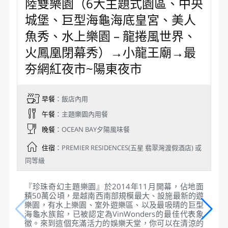
及精心投入的服裝和背景，千姿百態地重現了天才畫
家與貴婦的浪漫愛情故事。
◆以上演出時刻若因天候取消或有變動，需依照現場
公布為主，敬請知悉。
Day 3
VIN Wonders Phu Quoc 珍珠水
陸雙樂園（6大主題式園區、中央
城堡、巨型海龜海底皇宮、美人
魚秀、水上樂園 – 龍捲風世界、
火鳳凰閉幕秀）→小龍王廟→最
夯網紅夜市~陽東夜市