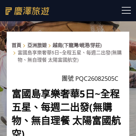
首頁
亞洲旅遊
越南(下龍灣/峴港/芽莊)
富國島享樂奢華5日~全程五星、每週二出發(無購
物、無自理餐 太陽富國航空)
團號 PQC26082505C
富國島享樂奢華5日~全程
五星、每週二出發(無購
物、無自理餐 太陽富國航
空)