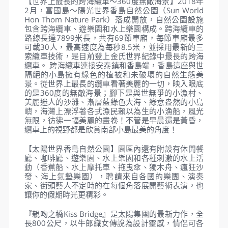
中之旅）→親吻之橋
早餐
：飯店內用
午餐
：香島百匯自助餐
晚餐
：888海鮮燒烤吃到飽
住宿
：PREMIER RESIDENCES(五星 翡翠灣渡假酒店) 或
同等級