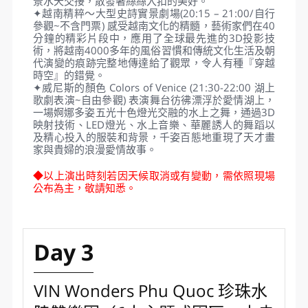
傑作為代表。
✦竹之傳奇Bamboo Legend (自由參觀) 純竹子打造是
目前越南最大的竹構藝術建築，採用了蓮花和青銅鼓
這兩個傳統的越南符號，被雕刻在密集的竹網中。使
用了42000根竹子進行建築的設計和搭建，建築上方
巨大的圓頂以及下面弧形的曲線，極為壯觀和震撼。
✦泰迪熊博物館 Teddy Bear Museum(自行參觀~不
含門票)堪稱富國島旅遊中最Cute的浪漫夢奇地，靈感
來自著名的印第安納瓊斯電影，透過冒險旅程的奇幻
以泰迪熊來展示世界各國的風情。
✦浪漫滿分~貢多拉遊船(四人一艘)乘坐在貢多拉義式
小船中，徜徉於威尼斯運河上，沿途欣賞繽紛浪漫多
彩的河岸風光，偶爾耳畔傳來即興的歌劇聲，街道微
風輕輕拂過、伴著空氣中溫柔的水氣，沁潤臉頰，美
景水天交接，散發著絲絲入扣的美好。
✦越南精粹～大型史詩實景劇場(20:15 – 21:00/自行
參觀~不含門票) 感受越南文化的精髓，藝術家們在40
分鐘的精彩片段中，應用了全球最先進的3D投影技
術，將越南4000多年的風俗習慣和傳統文化生活及朝
代演變的痕跡完整地傳達給了觀眾，令人有種『穿越
時空』的錯覺。
✦威尼斯的顏色 Colors of Venice (21:30-22:00 湖上
歌劇表演~自由參觀) 表演舞台彷彿漂浮於愛情湖上，
一場婀娜多姿五光十色燈光交融的水上之舞，通過3D
映射技術、LED燈光、水上音樂、華麗誘人的舞蹈以