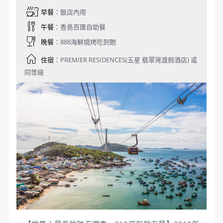
現烤現吃，滋滋作響的燒烤聲和濃濃的香氣都會讓人
口水直流。 不吃海鮮怎麼辦？不用擔心的，越南河粉
湯頭濃郁但清爽，越南黃金煎餅可搭配豬肉內餡新鮮
蔬菜包覆沾魚露食用，法國麵包三明治的魅力也不容
忽視，熱帶當季水果攤也一應俱全，清涼越式冰品甜
點以及現場製作的炒冰等萬分消暑。除了美食也可逛
逛這裡的工藝品攤位和南北雜貨的日常用品，一窺當
地流行的生活STYLE。
※陽東夜市當地盛產海鮮，請貴賓評估身體狀況酌量
食用，避免造成腸胃不適。
Day 4
南島快艇出海巡遊，（包船跳島
浮潛、珊瑚美景靜收眼底）
→SUN WORLD太陽世界自然公
園→AQUATOPIA水樂園→世界紀
錄最長跨海纜車（360度絕美空