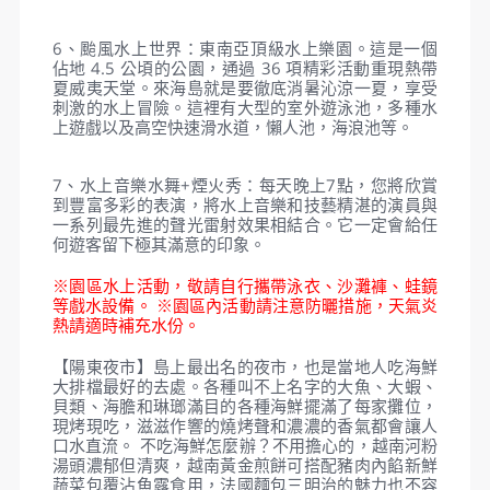
探索300個物種近255,000個體的生活，各種熱帶魚
和企鵝、海龜等，尤其是神奇水母世界，在水中會變
色發光的水母，定會讓您驚嘆不已。在這裡，伴隨著
輕快活潑的音樂，您彷彿步入了一個超現實的空間，
同時欣賞著1260只水母柔軟的身姿。這裡每天有兩場
美人魚秀 (上午11:00 & 下午14:00)、潛水餵食秀(下
午15:00)、鯊魚餵食等眾多精彩表演。
4、歐洲街頭：佔地 3.5 公頃，一進入歐洲街景就會
吸引您。在這裡，您將有機會在繁華的街道上回到中
世紀歐洲的鼎盛時期，那裡有許多具有歐洲特色的磚
瓦房。數十家商店和餐廳聚集在一個超級浪漫的歐洲
空間。每日於入園歐洲大街廣場上有定時的音樂水舞
表演及樂園主題人物遊行與君同樂。
5、冒險世界：喜歡刺激遊戲的冒險世界絕對不容錯
過。該分區面積達5.5公頃，仿照中世紀歐洲風格，為
遊客提供了解歐洲風土人情的最佳視角。它的三個區
域是瑪雅傳說、古希臘和南美洲古老森林，有11個不
容錯過的活動。許多驚險刺激的冒險等著你去體驗。
在這裡，您可以步入擁有宏偉瑪雅宮殿和天堂般的希
臘神廟的古老文明。乘坐世界上最快的過山車之一的
宙斯之怒是這個地方必須嘗試的活動。此外，你還有