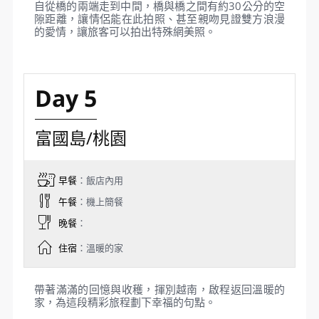
【世界上最長的跨海纜車～360度無敵海景】2018年
2月，富國島～陽光世界香島自然公園（Sun World
Hon Thom Nature Park）落成開放，自然公園設施
包含跨海纜車、遊樂園和水上樂園構成。跨海纜車的
路線長達7899米長，共有69節車廂，每節車廂最多
可載30人，最高速度為每秒8.5米，並採用最新的三
索纜車技術，是目前登上金氏世界紀錄中最長的跨海
纜車。 跨海纜車連接安泰鎮和香島端，香島這座與世
隔絕的小島擁有綠色的植被和未破壞的自然生態美
景。從世界上最長的纜車看著美麗的一切，映入眼底
的是360度的無敵海景；腳下是與世無爭的小漁村、
美麗迷人的沙灘、漸層藍綠色大海、綠意盎然的小島
嶼，海灣上漂浮著各式漁民賴以為生的小漁船，風光
無限，彷彿一幅美麗的畫卷！不管是早晨還是黃昏，
纜車上的視野都是欣賞南部小島最美的角度！
【太陽世界香島自然公園】園區內還有附設有休閒餐
廳、咖啡廳、遊樂園、水上樂園和各種刺激的水上活
動（香蕉船、水上摩托車、拖曳傘、獨木舟、瘋狂沙
發、海上氣墊樂園），聘請來自各國的樂團、演奏
家、街頭藝人不定時的在每個角落展開藝術表演，也
讓你的假期時光更精彩。