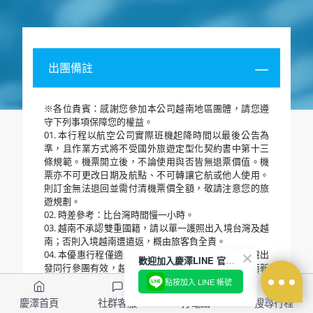
帶著滿滿的回憶與收穫，揮別越南，啟程返回溫暖的
家，為這段精彩旅程劃下幸福的句點。
歡迎加入慶澤LINE 官方帳號
點按加入 LINE 帳號
慶澤首頁
社群客服
打電話
搜尋行程