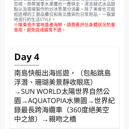
機會化身冒險家，從30米高空泛舟，探索亞馬遜叢林
深處的火山中不為人知的秘密。這絕對是一個非常有
趣的體驗。
6、颱風水上世界：東南亞頂級水上樂園。這是一個
佔地 4.5 公頃的公園，通過 36 項精彩活動重現熱帶
夏威夷天堂。來海島就是要徹底消暑沁涼一夏，享受
刺激的水上冒險。這裡有大型的室外遊泳池，多種水
上遊戲以及高空快速滑水道，懶人池，海浪池等。
7、水上音樂水舞+煙火秀：每天晚上7點，您將欣賞
到豐富多彩的表演，將水上音樂和技藝精湛的演員與
一系列最先進的聲光雷射效果相結合。它一定會給任
何遊客留下極其滿意的印象。
※園區水上活動，敬請自行攜帶泳衣、沙灘褲、蛙鏡
等戲水設備。 ※園區內活動請注意防曬措施，天氣炎
熱請適時補充水份。
【陽東夜市】島上最出名的夜市，也是當地人吃海鮮
大排檔最好的去處。各種叫不上名字的大魚、大蝦、
貝類、海膽和琳瑯滿目的各種海鮮擺滿了每家攤位，