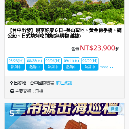
【台中出發】峴享好康６日~美山聖地、黃金佛手橋、碗
公船、日式燒烤吃到飽(無購物 越捷)
NT$23,900
售價
起
08/23(日)
08/28(五)
09/06(日)
09/11(五)
09/20(日)
熱銷中
熱銷中
熱銷中
熱銷中
熱銷中
more
出發地：台中國際機場
航班資訊
主要交通：飛機
團體
5
天