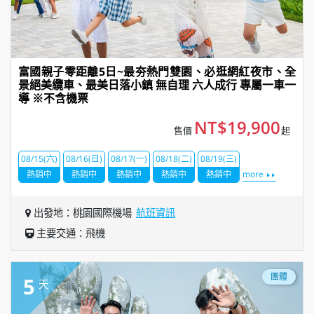
富國親子零距離5日~最夯熱門雙園、必逛網紅夜市、全
景絕美纜車、最美日落小鎮 無自理 六人成行 專屬一車一
導 ※不含機票
NT$19,900
售價
起
08/15(六)
08/16(日)
08/17(一)
08/18(二)
08/19(三)
熱銷中
熱銷中
熱銷中
熱銷中
熱銷中
more
出發地：桃園國際機場
航班資訊
主要交通：飛機
團體
5
天