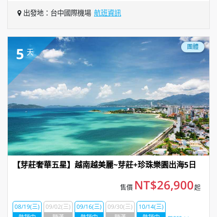
出發地：台中國際機場
航班資訊
團體
5
天
【芽莊奢華五星】越南越美麗~芽莊+珍珠樂園出海5日
NT$26,900
售價
起
08/19(三)
09/02(三)
09/16(三)
09/30(三)
10/14(三)