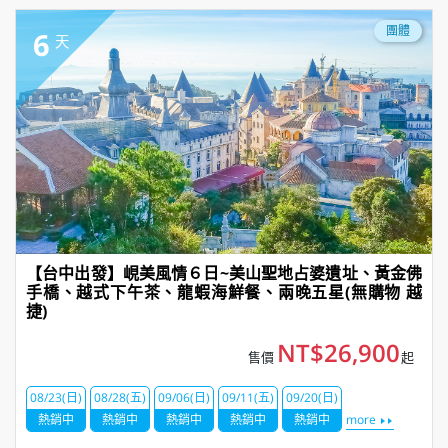
團體
6
天
【台中出發】峴美風情６日~美山聖地占婆遺址、黃金佛
手橋、越式下午茶、龍蝦海鮮餐、兩晚五星(無購物 越
捷)
NT$26,900
售價
起
08/23(日)
08/28(五)
09/06(日)
09/11(五)
09/20(日)
熱銷中
熱銷中
熱銷中
熱銷中
熱銷中
more