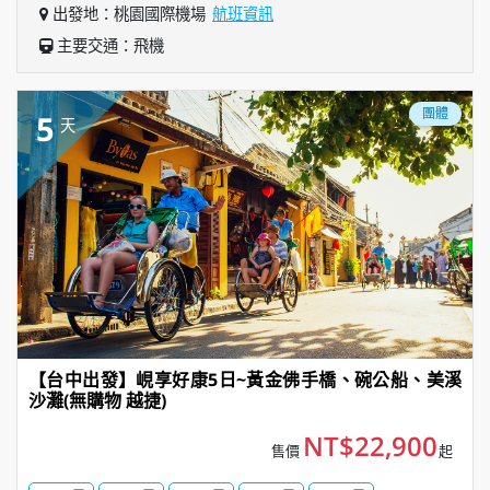
出發地：桃園國際機場
航班資訊
主要交通：飛機
團體
5
天
【台中出發】峴享好康5日~黃金佛手橋、碗公船、美溪
沙灘(無購物 越捷)
NT$22,900
售價
起