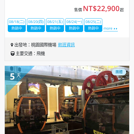
NT$22,900
售價
起
08/18(二)
08/20(四)
08/21(五)
08/24(一)
08/25(二)
熱銷中
熱銷中
熱銷中
熱銷中
熱銷中
more
出發地：桃園國際機場
航班資訊
主要交通：飛機
團體
5
天