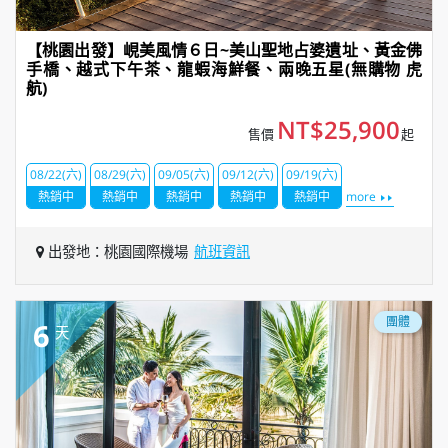
【桃園出發】峴美風情６日~美山聖地占婆遺址、黃金佛
手橋、越式下午茶、龍蝦海鮮餐、兩晚五星(無購物 虎
航)
NT$25,900
售價
起
08/22(六)
08/29(六)
09/05(六)
09/12(六)
09/19(六)
熱銷中
熱銷中
熱銷中
熱銷中
熱銷中
more
出發地：桃園國際機場
航班資訊
團體
6
天