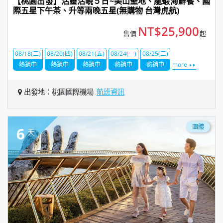
【桃園出發】活靈活峴５日~美山聖地、龍蝦海鮮餐、國
際五星下午茶、升等兩晚五星(無購物 台灣虎航)
NT$25,900
售價
起
08/18(二)
08/20(四)
08/21(五)
08/24(一)
08/25(二)
熱銷中
熱銷中
熱銷中
熱銷中
熱銷中
more
出發地：桃園國際機場
航班資訊
團體
6
天