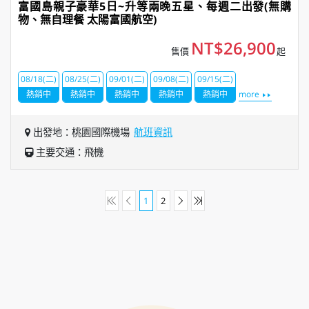
富國島親子豪華5日~升等兩晚五星、每週二出發(無購
物、無自理餐 太陽富國航空)
NT$26,900
售價
起
08/18(二)
08/25(二)
09/01(二)
09/08(二)
09/15(二)
熱銷中
熱銷中
熱銷中
熱銷中
熱銷中
more
出發地：桃園國際機場
航班資訊
主要交通：飛機
1
2