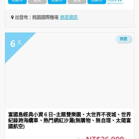
熱銷中
額滿
熱銷中
額滿
熱銷中
more
出發地：桃園國際機場
航班資訊
團體
6
天
富國島經典小資６日~主題雙樂園、大世界不夜城、世界
紀錄跨海纜車、熱門網紅沙灘(無購物、無自理、太陽富
國航空)