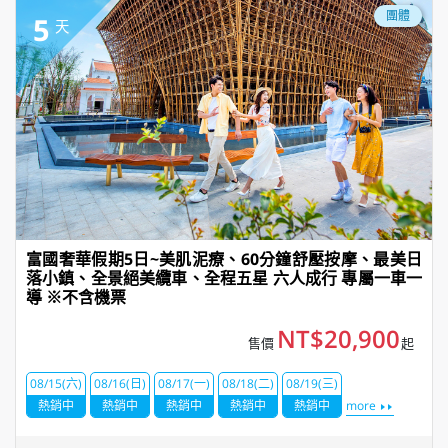
團體
5
天
富國奢華假期5日~美肌泥療、60分鐘舒壓按摩、最美日
落小鎮、全景絕美纜車、全程五星 六人成行 專屬一車一
導 ※不含機票
NT$20,900
售價
起
08/15(六)
08/16(日)
08/17(一)
08/18(二)
08/19(三)
熱銷中
熱銷中
熱銷中
熱銷中
熱銷中
more