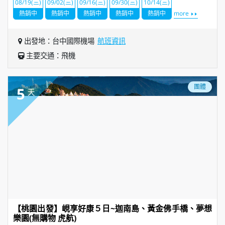
08/19(三)
09/02(三)
09/16(三)
09/30(三)
10/14(三)
熱銷中
熱銷中
熱銷中
熱銷中
熱銷中
more
出發地：台中國際機場
航班資訊
主要交通：飛機
團體
5
天
【桃園出發】峴享好康５日~迦南島、黃金佛手橋、夢想
樂園(無購物 虎航)