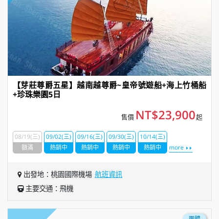
【芽莊尊爵五星】越南越尊爵~皇帝號遊船+海上竹桶船
+珍珠樂園5日
NT$23,900
售價
起
08/19(三)
09/02(三)
09/16(三)
09/30(三)
10/14(三)
額滿
熱銷中
熱銷中
熱銷中
熱銷中
more
出發地：桃園國際機場
航班資訊
主要交通：飛機
團體