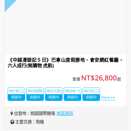
《中越漫遊記５日》巴拿山度假勝地、會安網紅餐廳、
六人成行(無購物 虎航)
NT$26,800
售價
起
08/18(二)
08/20(四)
08/21(五)
08/24(一)
08/25(二)
熱銷中
熱銷中
熱銷中
熱銷中
熱銷中
more
出發地：桃園國際機場
航班資訊
主要交通：飛機