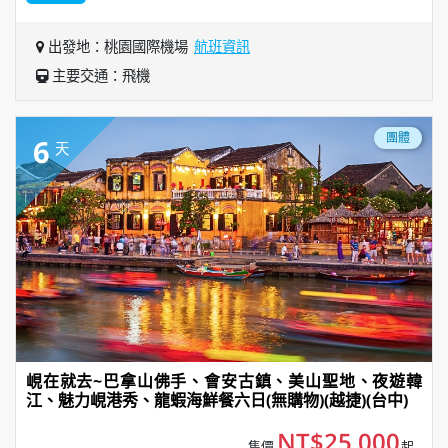
出發地：桃園國際機場
航班資訊
主要交通：飛機
團體
6
天
峴在就去~巴拿山佛手、會安古鎮、美山聖地、夜遊韓
江、魅力峴港秀、龍蝦海鮮餐六日(無購物)(越捷)(台中)
NT$25,000
售價
起