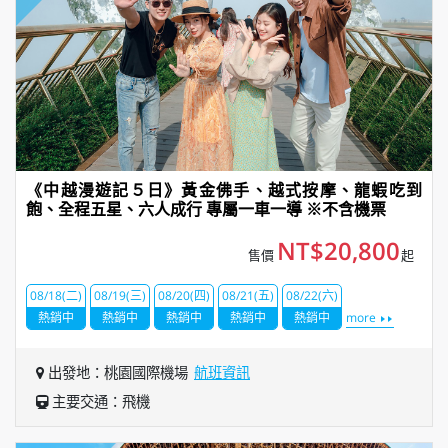
《中越漫遊記５日》黃金佛手、越式按摩、龍蝦吃到
飽、全程五星、六人成行 專屬一車一導 ※不含機票
NT$20,800
售價
起
08/18(二)
08/19(三)
08/20(四)
08/21(五)
08/22(六)
熱銷中
熱銷中
熱銷中
熱銷中
熱銷中
more
出發地：桃園國際機場
航班資訊
主要交通：飛機