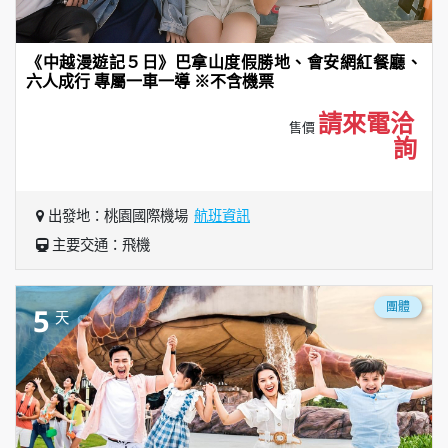
《中越漫遊記５日》巴拿山度假勝地、會安網紅餐廳、
六人成行 專屬一車一導 ※不含機票
請來電洽
售價
詢
出發地：桃園國際機場
航班資訊
主要交通：飛機
團體
5
天