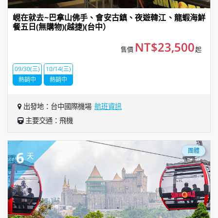
峴在就去~巴拿山佛手、會安古鎮、夜遊韓江、龍蝦海鮮
餐五日(無購物)(越捷)(台中）
NT$23,500
售價
起
09/30(三)
10/14(三)
熱銷中
熱銷中
出發地：台中國際機場
航班資訊
主要交通：飛機
團體
6
天