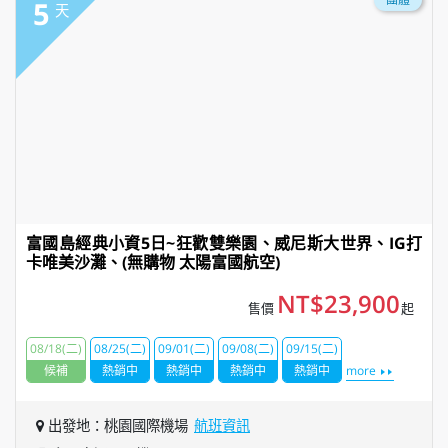
5
天
富國島經典小資5日~狂歡雙樂園、威尼斯大世界、IG打
卡唯美沙灘、(無購物 太陽富國航空)
NT$23,900
售價
起
08/18(二)
08/25(二)
09/01(二)
09/08(二)
09/15(二)
候補
熱銷中
熱銷中
熱銷中
熱銷中
more
出發地：桃園國際機場
航班資訊