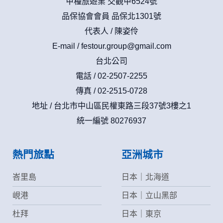
甲種旅遊業 交觀甲6524號
品保協會會員 品保北1301號
代表人 / 陳姿伶
E-mail /
festour.group@gmail.com
台北公司
電話 / 02-2507-2255
傳真 / 02-2515-0728
地址 / 台北市中山區民權東路三段37號3樓之1
統一編號 80276937
熱門旅點
亞洲城市
峇里島
日本｜北海道
峴港
日本｜立山黑部
杜拜
日本｜東京