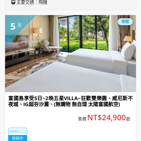
主要交通：飛機
團體
5
天
富國島享受5日~2晚五星VILLA~狂歡雙樂園、威尼斯不
夜城、IG超夯沙灘、(無購物 無自理 太陽富國航空)
NT$24,900
售價
起
09/01(二)
熱銷中