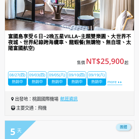
富國島享受６日~2晚五星VILLA~主題雙樂園、大世界不
夜城、世界紀錄跨海纜車、龍蝦餐(無購物、無自理、太
陽富國航空)
NT$25,900
售價
起
08/27(四)
09/03(四)
09/05(六)
09/10(四)
09/19(六)
熱銷中
熱銷中
熱銷中
熱銷中
熱銷中
more
出發地：桃園國際機場
航班資訊
主要交通：飛機
團體
5
天